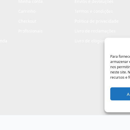
Minha conta
Envios e devoluções
Carrinho
Termos e condições
Checkout
Politica de privacidade
Profissionais
Livro de reclamações
enda
Livro de elogios
Para fornec
armazenar e
nos permiti
neste site.
recursos e 
A