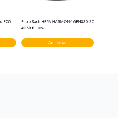
co ECO
Filtro Sach HEPA HARMONY GEN080-SC
49.59
€
c/IVA
Adicionar