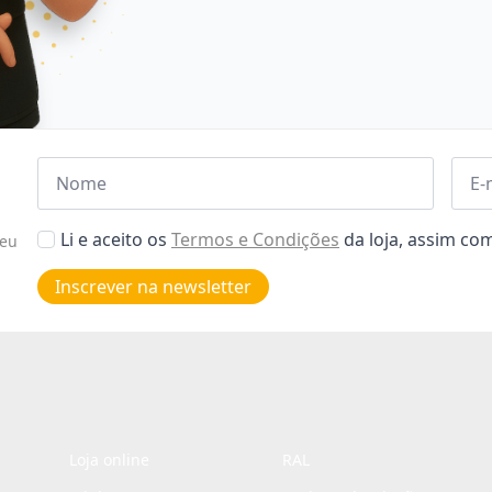
Nome
Emai
*
*
Aceitar
Li e aceito os
Termos e Condições
da loja, assim c
seu
Poiticas
de
Inscrever na newsletter
privacidade
*
Loja online
RAL