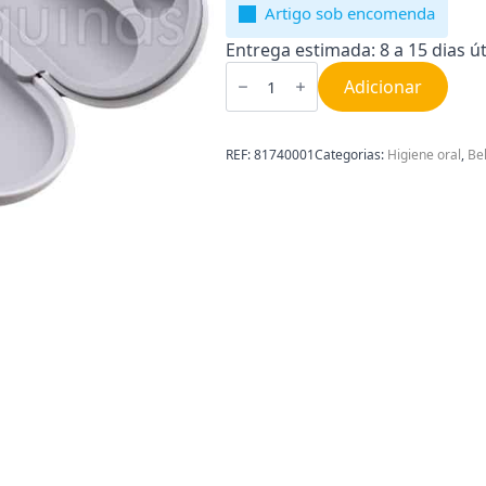
Artigo sob encomenda
Entrega estimada: 8 a 15 dias út
Quantidade
de
Adicionar
Estojo
Viagem
para
Escova
REF:
81740001
Categorias:
Higiene oral
,
Be
de
Dentes
Braun
81740001