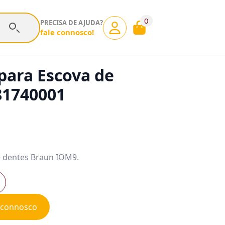
0
PRECISA DE AJUDA?
fale connosco!
para Escova de
81740001
e dentes Braun IOM9.
e connosco