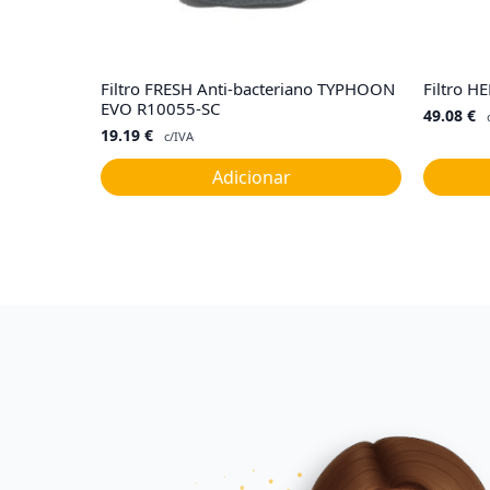
Filtro FRESH Anti-bacteriano TYPHOON
Filtro H
EVO R10055-SC
49.08
€
19.19
€
c/IVA
Adicionar