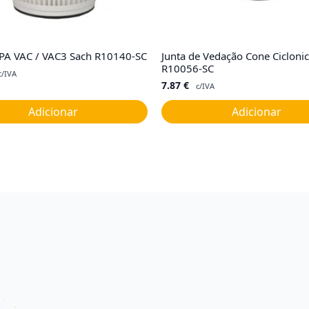
EPA VAC / VAC3 Sach R10140-SC
Junta de Vedação Cone Cicloni
R10056-SC
c/IVA
7.87
€
c/IVA
Adicionar
Adicionar