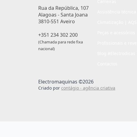
Carreiras
Rua da República, 107
Assistência técnica
Alagoas - Santa Joana
3810-551 Aveiro
Climatização | AQS
Peças e acessórios
+351 234 302 200
(Chamada para rede fixa
Profissionais e rev
nacional)
Blog #Electrodicas
Contactos
Electromaquinas ©2026
Criado por
contágio - agência criativa
Passo
de