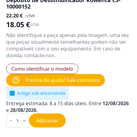
Depósito de Desumidificador Rowenta CS-
10000152
22.20
€
c/IVA
18.05
€
s/IVA
Não identifique a peça apenas pela imagem, uma vez
que peças visualmente semelhantes podem não ser
compatíveis com o seu equipamento. Em caso de
dúvida, contacte-nos.
Como identificar o modelo
Precisa de ajuda? Fale connosco
Artigo sob encomenda
Entrega estimada: 8 a 15 dias úteis. Entre
12/08/2026
e
28/08/2026
.
Quantidade
de
Adicionar
Depósito
de
Desumidificador