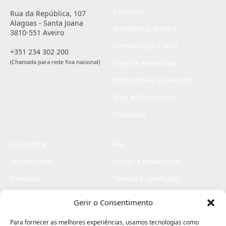
Carreiras
Rua da República, 107
Alagoas - Santa Joana
Assistência técnica
3810-551 Aveiro
Climatização | AQS
+351 234 302 200
(Chamada para rede fixa nacional)
Peças e acessórios
Profissionais e revenda
Blog #Electrodicas
Contactos
Loja online
RAL
Minha conta
Envios e devoluções
Carrinho
Termos e condições
Checkout
Politica de privacidade
Gerir o Consentimento
Profissionais
Livro de reclamações
Para fornecer as melhores experiências, usamos tecnologias como