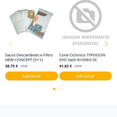
Sacos Descartáveis e Filtro
Cone Ciclonico TYPHOON
F
NEW CONCEPT (5+1)
EVO Sach R10063-SC
I,
38.75
€
41.82
€
9
c/IVA
c/IVA
Adicionar
Adicionar