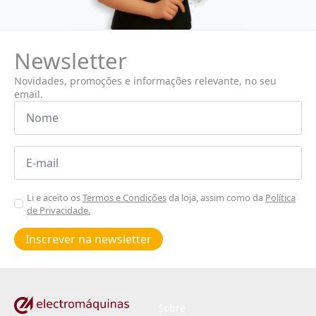
Newsletter
Novidades, promoções e informações relevante, no seu
email.
Nome
*
Email
*
Aceitar
Li e aceito os
Termos e Condições
da loja, assim como da
Política
de Privacidade.
Poiticas
de
Inscrever na newsletter
privacidade
*
Sobre