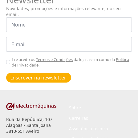
Novidades, promoções e informações relevante, no seu
email.
Nome
*
Email
*
Aceitar
Li e aceito os
Termos e Condições
da loja, assim como da
Política
de Privacidade.
Poiticas
de
Inscrever na newsletter
privacidade
*
Sobre
Carreiras
Rua da República, 107
Alagoas - Santa Joana
Assistência técnica
3810-551 Aveiro