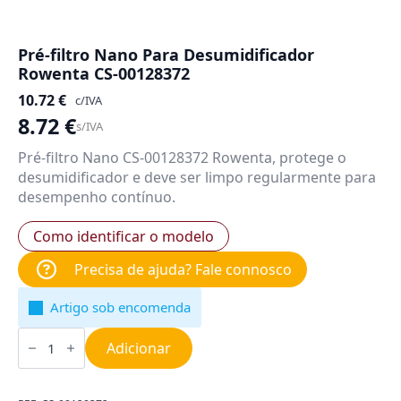
Pré-filtro Nano Para Desumidificador
Rowenta CS-00128372
10.72
€
c/IVA
8.72
€
s/IVA
Pré-filtro Nano CS-00128372 Rowenta, protege o
desumidificador e deve ser limpo regularmente para
desempenho contínuo.
Como identificar o modelo
Precisa de ajuda? Fale connosco
Artigo sob encomenda
Quantidade
de
Adicionar
Pré-
filtro
Nano
Para