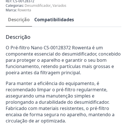
REF:
CS-00128372
Desumidificador
Categorias:
Desumidificador
,
Variados
Rowenta
Marca:
Rowenta
CS-
00128372
Descrição
Compatibilidades
Descrição
O Pré-filtro Nano CS-00128372 Rowenta é um
componente essencial do desumidificador, concebido
para proteger o aparelho e garantir o seu bom
funcionamento, retendo partículas mais grossas e
poeira antes da filtragem principal.
Para manter a eficiência do equipamento, é
recomendado limpar o pré-filtro regularmente,
assegurando uma manutenção simples e
prolongando a durabilidade do desumidificador.
Fabricado com materiais resistentes, o pré-filtro
encaixa de forma segura no aparelho, mantendo a
circulação de ar optimizada.