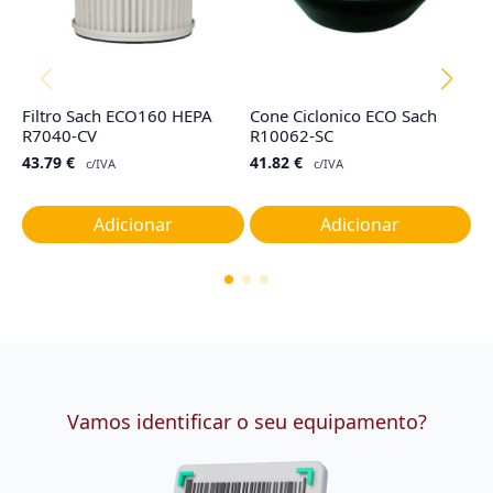
Filtro Sach ECO160 HEPA
Cone Ciclonico ECO Sach
Co
R7040-CV
R10062-SC
T
M
43.79
€
41.82
€
c/IVA
c/IVA
1
Adicionar
Adicionar
Vamos identificar o seu equipamento?