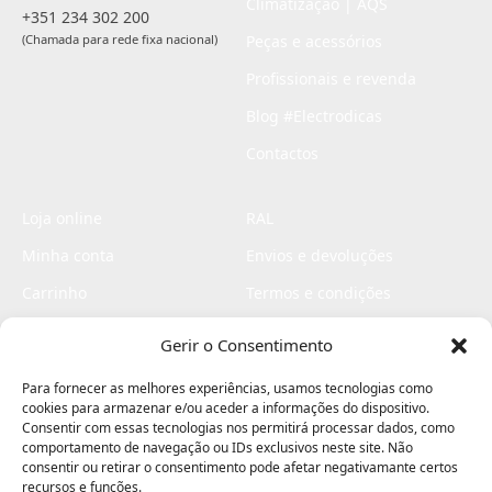
Climatização | AQS
+351 234 302 200
(Chamada para rede fixa nacional)
Peças e acessórios
Profissionais e revenda
Blog #Electrodicas
Contactos
Loja online
RAL
Minha conta
Envios e devoluções
Carrinho
Termos e condições
Checkout
Politica de privacidade
Gerir o Consentimento
Profissionais
Livro de reclamações
Para fornecer as melhores experiências, usamos tecnologias como
Livro de elogios
cookies para armazenar e/ou aceder a informações do dispositivo.
Consentir com essas tecnologias nos permitirá processar dados, como
comportamento de navegação ou IDs exclusivos neste site. Não
consentir ou retirar o consentimento pode afetar negativamante certos
recursos e funções.