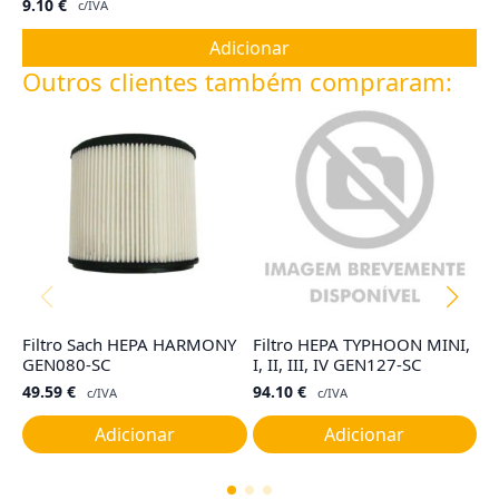
9.10
€
c/IVA
Adicionar
Outros clientes também compraram:
Filtro Sach HEPA HARMONY
Filtro HEPA TYPHOON MINI,
Fi
GEN080-SC
I, II, III, IV GEN127-SC
R
49.59
€
94.10
€
4
c/IVA
c/IVA
Adicionar
Adicionar