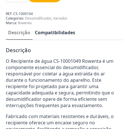
de
água
para
REF:
CS-1000104
Desumidificador
Categorias:
Desumidificador
,
Variados
ROWENTA
Marca:
Rowenta
CS-
10001049
Descrição
Compatibilidades
Descrição
O Recipiente de água CS-10001049 Rowenta é um
componente essencial do desumidificador,
responsável por coletar a água extraída do ar
durante o funcionamento do aparelho. Este
recipiente foi projetado para garantir uma
capacidade adequada e segura, permitindo que o
desumidificador opere de forma eficiente sem
interrupções frequentes para esvaziamento.
Fabricado com materiais resistentes e duráveis, o
recipiente oferece um encaixe seguro no