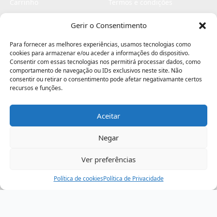
Carrinho
Termos e condições
Checkout
Politica de privacidade
Gerir o Consentimento
Profissionais
Livro de reclamações
Para fornecer as melhores experiências, usamos tecnologias como
Livro de elogios
cookies para armazenar e/ou aceder a informações do dispositivo.
Consentir com essas tecnologias nos permitirá processar dados, como
comportamento de navegação ou IDs exclusivos neste site. Não
consentir ou retirar o consentimento pode afetar negativamante certos
recursos e funções.
Aceitar
Electromaquinas ©2026
Criado por
contágio - agência criativa
Negar
Ver preferências
Procurar
Política de cookies
Assistência
Política de Privacidade
Ajuda
Minha Conta
Passo
de
,