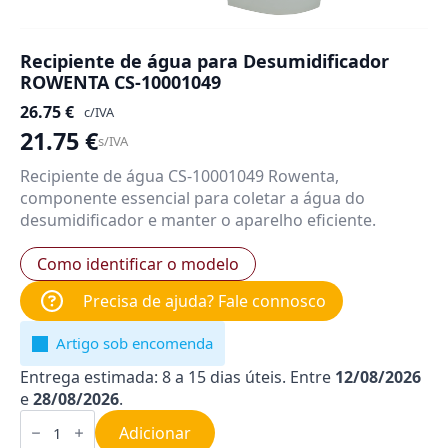
Recipiente de água para Desumidificador
ROWENTA CS-10001049
26.75
€
c/IVA
21.75
€
s/IVA
Recipiente de água CS-10001049 Rowenta,
componente essencial para coletar a água do
desumidificador e manter o aparelho eficiente.
Como identificar o modelo
Precisa de ajuda? Fale connosco
Artigo sob encomenda
Entrega estimada: 8 a 15 dias úteis. Entre
12/08/2026
e
28/08/2026
.
Quantidade
de
Adicionar
Recipiente