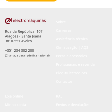
*
Sobre
Carreiras
Rua da República, 107
Alagoas - Santa Joana
Assistência técnica
3810-551 Aveiro
Climatização | AQS
+351 234 302 200
(Chamada para rede fixa nacional)
Peças e acessórios
Profissionais e revenda
Blog #Electrodicas
Contactos
Loja online
RAL
Minha conta
Envios e devoluções