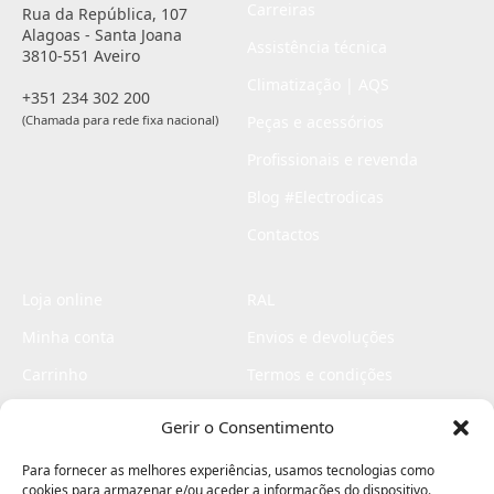
Carreiras
Rua da República, 107
Alagoas - Santa Joana
Assistência técnica
3810-551 Aveiro
Climatização | AQS
+351 234 302 200
(Chamada para rede fixa nacional)
Peças e acessórios
Profissionais e revenda
Blog #Electrodicas
Contactos
Loja online
RAL
Minha conta
Envios e devoluções
Carrinho
Termos e condições
Checkout
Politica de privacidade
Gerir o Consentimento
Profissionais
Livro de reclamações
Para fornecer as melhores experiências, usamos tecnologias como
Livro de elogios
cookies para armazenar e/ou aceder a informações do dispositivo.