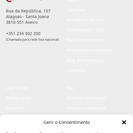
Carreiras
Rua da República, 107
Alagoas - Santa Joana
Assistência técnica
3810-551 Aveiro
Climatização | AQS
+351 234 302 200
(Chamada para rede fixa nacional)
Peças e acessórios
Profissionais e revenda
Blog #Electrodicas
Contactos
Loja online
RAL
Minha conta
Envios e devoluções
Carrinho
Termos e condições
Checkout
Politica de privacidade
Gerir o Consentimento
Profissionais
Livro de reclamações