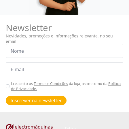
Newsletter
Novidades, promoções e informações relevante, no seu
email.
Nome
*
Email
*
Aceitar
Li e aceito os
Termos e Condições
da loja, assim como da
Política
de Privacidade.
Poiticas
de
Inscrever na newsletter
privacidade
*
Sobre