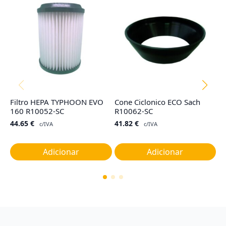
Filtro HEPA TYPHOON EVO
Cone Ciclonico ECO Sach
Ta
160 R10052-SC
R10062-SC
G
44.65
€
41.82
€
1
c/IVA
c/IVA
Adicionar
Adicionar