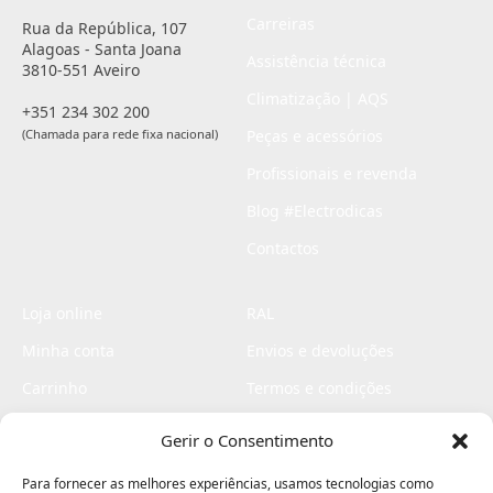
Carreiras
Rua da República, 107
Alagoas - Santa Joana
Assistência técnica
3810-551 Aveiro
Climatização | AQS
+351 234 302 200
(Chamada para rede fixa nacional)
Peças e acessórios
Profissionais e revenda
Blog #Electrodicas
Contactos
Loja online
RAL
Minha conta
Envios e devoluções
Carrinho
Termos e condições
Checkout
Politica de privacidade
Gerir o Consentimento
Profissionais
Livro de reclamações
Para fornecer as melhores experiências, usamos tecnologias como