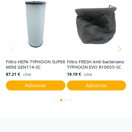
Filtro HEPA TYPHOON SUPER
Filtro FRESH Anti-bacteriano
Ju
MINI GEN114-SC
TYPHOON EVO R10055-SC
C
87.21
€
19.19
€
7
c/IVA
c/IVA
Adicionar
Adicionar