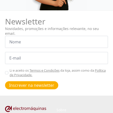
Newsletter
Novidades, promoções e informações relevante, no seu
email.
Nome
*
Email
*
Aceitar
Li e aceito os
Termos e Condições
da loja, assim como da
Política
de Privacidade.
Poiticas
de
Inscrever na newsletter
privacidade
*
Sobre