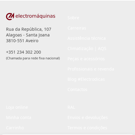
Sobre
Carreiras
Rua da República, 107
Alagoas - Santa Joana
Assistência técnica
3810-551 Aveiro
Climatização | AQS
+351 234 302 200
(Chamada para rede fixa nacional)
Peças e acessórios
Profissionais e revenda
Blog #Electrodicas
Contactos
Loja online
RAL
Minha conta
Envios e devoluções
Carrinho
Termos e condições