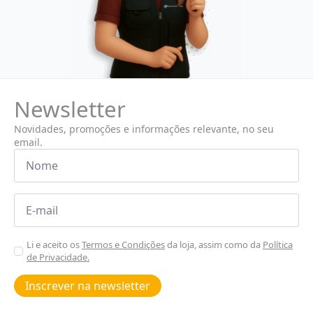
Newsletter
Novidades, promoções e informações relevante, no seu
email.
Nome
*
Email
*
Aceitar
Li e aceito os
Termos e Condições
da loja, assim como da
Política
de Privacidade.
Poiticas
de
Inscrever na newsletter
privacidade
*