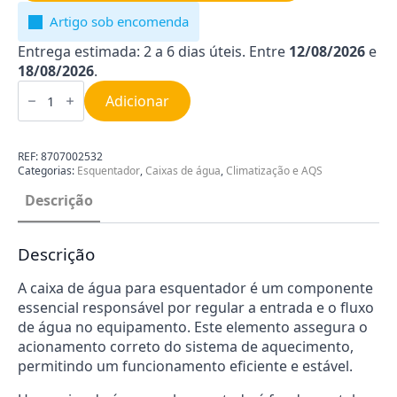
Artigo sob encomenda
Entrega estimada: 2 a 6 dias úteis. Entre
12/08/2026
e
18/08/2026
.
Quantidade
de
Adicionar
Caixa
de
Água
para
REF:
8707002532
Esquentador
Categorias:
Esquentador
,
Caixas de água
,
Climatização e AQS
Junkers
8707002532
Descrição
Descrição
A caixa de água para esquentador é um componente
essencial responsável por regular a entrada e o fluxo
de água no equipamento. Este elemento assegura o
acionamento correto do sistema de aquecimento,
permitindo um funcionamento eficiente e estável.