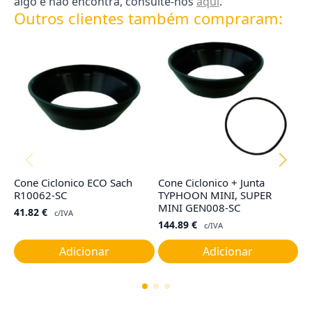
algo e não encontra, consulte-nos
aqui
.
Outros clientes também compraram:
Cone Ciclonico ECO Sach
Cone Ciclonico + Junta
Fi
R10062-SC
TYPHOON MINI, SUPER
T
MINI GEN008-SC
41.82
€
1
c/IVA
144.89
€
c/IVA
Adicionar
Adicionar