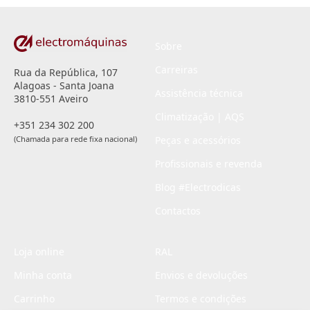
Sobre
Carreiras
Rua da República, 107
Alagoas - Santa Joana
Assistência técnica
3810-551 Aveiro
Climatização | AQS
+351 234 302 200
(Chamada para rede fixa nacional)
Peças e acessórios
Profissionais e revenda
Blog #Electrodicas
Contactos
Loja online
RAL
Minha conta
Envios e devoluções
Carrinho
Termos e condições