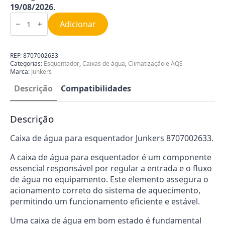
19/08/2026
.
Quantidade
de
Adicionar
Automático
de
Água
para
REF:
8707002633
Esquentador
Categorias:
Esquentador
,
Caixas de água
,
Climatização e AQS
Junkers
Marca:
Junkers
8707002633
Descrição
Compatibilidades
Descrição
Caixa de água para esquentador Junkers 8707002633.
A caixa de água para esquentador é um componente
essencial responsável por regular a entrada e o fluxo
de água no equipamento. Este elemento assegura o
acionamento correto do sistema de aquecimento,
permitindo um funcionamento eficiente e estável.
Uma caixa de água em bom estado é fundamental