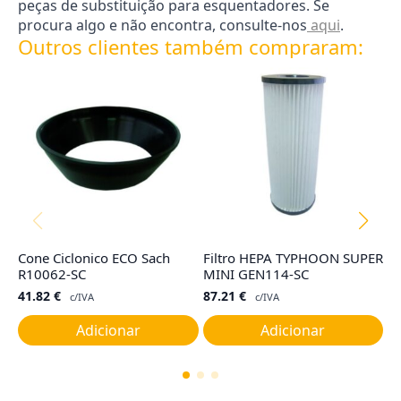
peças de substituição para esquentadores. Se
procura algo e não encontra, consulte-nos
aqui
.
Outros clientes também compraram:
Cone Ciclonico ECO Sach
Filtro HEPA TYPHOON SUPER
F
R10062-SC
MINI GEN114-SC
G
41.82
€
87.21
€
4
c/IVA
c/IVA
Adicionar
Adicionar