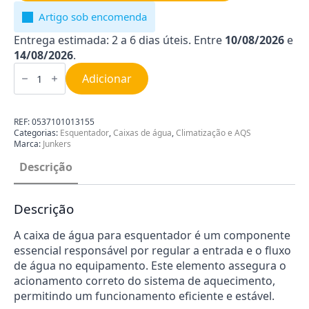
Artigo sob encomenda
Entrega estimada: 2 a 6 dias úteis. Entre
10/08/2026
e
14/08/2026
.
Quantidade
de
Adicionar
Caixa
de
Água
para
REF:
0537101013155
Esquentador
Categorias:
Esquentador
,
Caixas de água
,
Climatização e AQS
Junkers
Marca:
Junkers
87070026340
Descrição
Descrição
A caixa de água para esquentador é um componente
essencial responsável por regular a entrada e o fluxo
de água no equipamento. Este elemento assegura o
acionamento correto do sistema de aquecimento,
permitindo um funcionamento eficiente e estável.