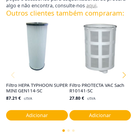
algo e não encontra, consulte-nos
aqui
.
Outros clientes também compraram:
Filtro HEPA TYPHOON SUPER
Filtro PROTECTA VAC Sach
Sa
MINI GEN114-SC
R10141-SC
H
(3
87.21
€
27.80
€
c/IVA
c/IVA
2
Adicionar
Adicionar