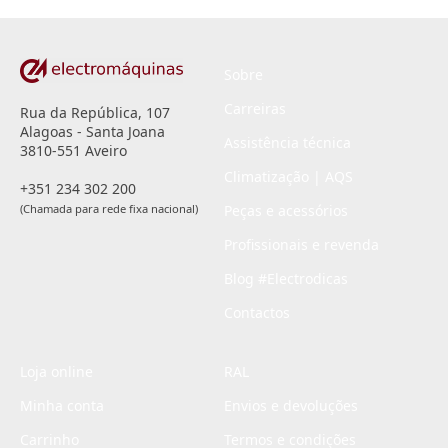
*
Sobre
Carreiras
Rua da República, 107
Alagoas - Santa Joana
Assistência técnica
3810-551 Aveiro
Climatização | AQS
+351 234 302 200
(Chamada para rede fixa nacional)
Peças e acessórios
Profissionais e revenda
Blog #Electrodicas
Contactos
Loja online
RAL
Minha conta
Envios e devoluções
Carrinho
Termos e condições