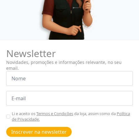
Newsletter
Novidades, promoções e informações relevante, no seu
email.
Nome
*
Email
*
Aceitar
Li e aceito os
Termos e Condições
da loja, assim como da
Política
de Privacidade.
Poiticas
de
Inscrever na newsletter
privacidade