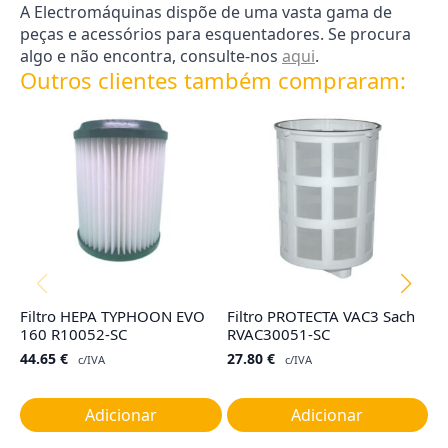
A Electromáquinas dispõe de uma vasta gama de
peças e acessórios para esquentadores. Se procura
algo e não encontra, consulte-nos
aqui
.
Outros clientes também compraram:
Filtro HEPA TYPHOON EVO
Filtro PROTECTA VAC3 Sach
Fi
160 R10052-SC
RVAC30051-SC
M
44.65
€
27.80
€
6
c/IVA
c/IVA
Adicionar
Adicionar