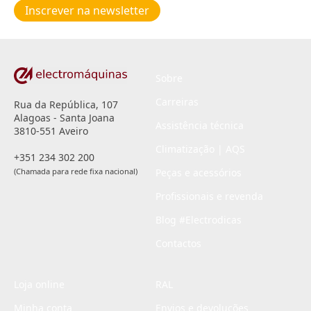
de
Inscrever na newsletter
privacidade
*
Sobre
Carreiras
Rua da República, 107
Alagoas - Santa Joana
Assistência técnica
3810-551 Aveiro
Climatização | AQS
+351 234 302 200
(Chamada para rede fixa nacional)
Peças e acessórios
Profissionais e revenda
Blog #Electrodicas
Contactos
Loja online
RAL
Minha conta
Envios e devoluções