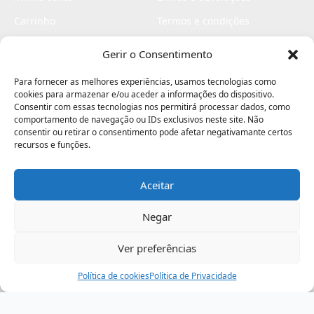
Carrinho
Termos e condições
Checkout
Politica de privacidade
Gerir o Consentimento
Profissionais
Livro de reclamações
Para fornecer as melhores experiências, usamos tecnologias como
Livro de elogios
cookies para armazenar e/ou aceder a informações do dispositivo.
Consentir com essas tecnologias nos permitirá processar dados, como
comportamento de navegação ou IDs exclusivos neste site. Não
consentir ou retirar o consentimento pode afetar negativamante certos
recursos e funções.
Aceitar
Electromaquinas ©2026
Criado por
contágio - agência criativa
Negar
Ver preferências
Procurar
Política de cookies
Assistência
Política de Privacidade
Ajuda
Minha Conta
Passo