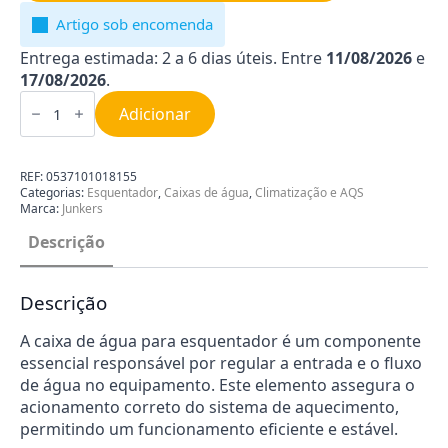
Artigo sob encomenda
Entrega estimada: 2 a 6 dias úteis. Entre
11/08/2026
e
17/08/2026
.
Quantidade
de
Adicionar
Caixa
de
Água
para
REF:
0537101018155
Esquentador
Categorias:
Esquentador
,
Caixas de água
,
Climatização e AQS
Junkers
Marca:
Junkers
8738710119
Descrição
Descrição
A caixa de água para esquentador é um componente
essencial responsável por regular a entrada e o fluxo
de água no equipamento. Este elemento assegura o
acionamento correto do sistema de aquecimento,
permitindo um funcionamento eficiente e estável.