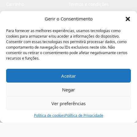
Carrinho
Termos e condições
Checkout
Politica de privacidade
Gerir o Consentimento
Profissionais
Livro de reclamações
Para fornecer as melhores experiências, usamos tecnologias como
Livro de elogios
cookies para armazenar e/ou aceder a informações do dispositivo.
Consentir com essas tecnologias nos permitirá processar dados, como
comportamento de navegação ou IDs exclusivos neste site. Não
consentir ou retirar o consentimento pode afetar negativamante certos
recursos e funções.
Aceitar
Electromaquinas ©2026
Criado por
contágio - agência criativa
Negar
Ver preferências
Procurar
Política de cookies
Assistência
Política de Privacidade
Ajuda
Minha Conta
Passo
de