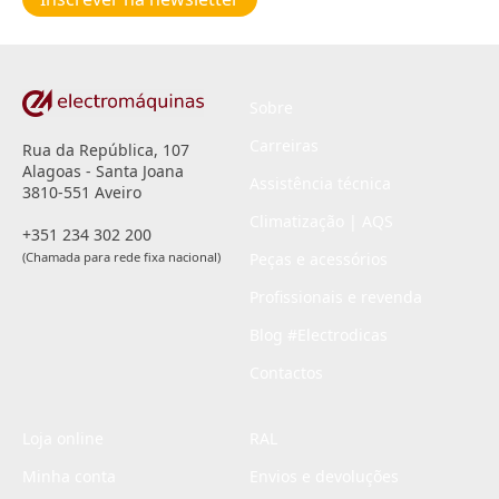
privacidade
*
Sobre
Carreiras
Rua da República, 107
Alagoas - Santa Joana
Assistência técnica
3810-551 Aveiro
Climatização | AQS
+351 234 302 200
(Chamada para rede fixa nacional)
Peças e acessórios
Profissionais e revenda
Blog #Electrodicas
Contactos
Loja online
RAL
Minha conta
Envios e devoluções