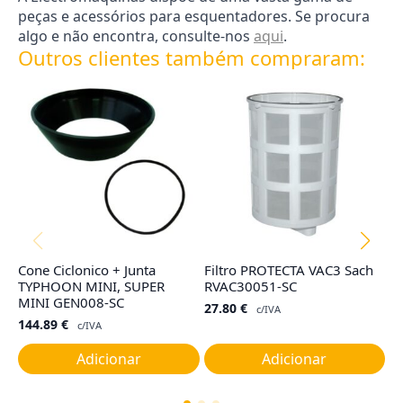
peças e acessórios para esquentadores. Se procura
algo e não encontra, consulte-nos
aqui
.
Outros clientes também compraram:
Cone Ciclonico + Junta
Filtro PROTECTA VAC3 Sach
F
TYPHOON MINI, SUPER
RVAC30051-SC
R
MINI GEN008-SC
27.80
€
7
c/IVA
144.89
€
c/IVA
Adicionar
Adicionar