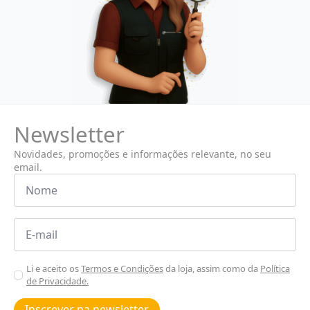
Newsletter
Novidades, promoções e informações relevante, no seu
email.
Nome
*
Email
*
Aceitar
Li e aceito os
Termos e Condições
da loja, assim como da
Política
de Privacidade.
Poiticas
de
Inscrever na newsletter