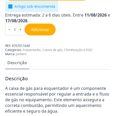
Artigo sob encomenda
Entrega estimada: 2 a 6 dias úteis. Entre
11/08/2026
e
17/08/2026
.
Quantidade
de
Adicionar
Caixa
de
Gás
para
REF:
8707011640
Esquentador
Categorias:
Esquentador
,
Caixas de gás
,
Climatização e AQS
Junkers
Marca:
Junkers
8707011640
Descrição
Descrição
A caixa de gás para esquentador é um componente
essencial responsável por regular a entrada e o fluxo
de gás no equipamento. Este elemento assegura a
correta combustão, permitindo um aquecimento
eficiente e seguro da água.