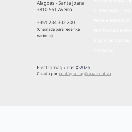
Assistência técnica
Alagoas - Santa Joana
3810-551 Aveiro
Climatização | AQS
Peças e acessórios
+351 234 302 200
(Chamada para rede fixa
Profissionais e rev
nacional)
Blog #Electrodicas
Contactos
Electromaquinas ©2026
Criado por
contágio - agência criativa
Passo
de
,