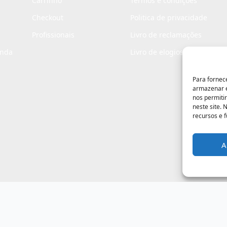
Carrinho
Termos e condições
Checkout
Politica de privacidade
Profissionais
Livro de reclamações
enda
Livro de elogios
Para fornec
armazenar e
nos permiti
neste site.
recursos e 
A