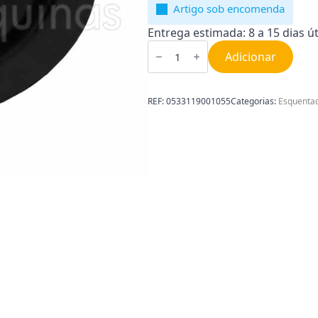
Artigo sob encomenda
Entrega estimada: 8 a 15 dias út
Quantidade
de
Adicionar
Membrana
esquentador
Ignis
5L
REF:
0533119001055
Categorias:
Esquenta
0533119001055