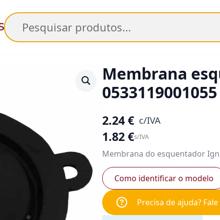
Pesquisar
Membrana esqu
0533119001055
2.24
€
c/IVA
1.82
€
s/IVA
Membrana do esquentador Igni
Como identificar o modelo
Precisa de ajuda? Fal