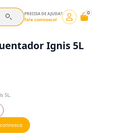
0
PRECISA DE AJUDA?
fale connosco!
entador Ignis 5L
s 5L.
e connosco