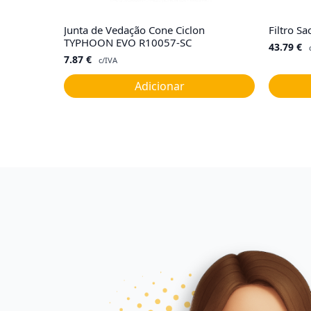
Junta de Vedação Cone Ciclon
Filtro 
TYPHOON EVO R10057-SC
43.79
€
7.87
€
c/IVA
Adicionar