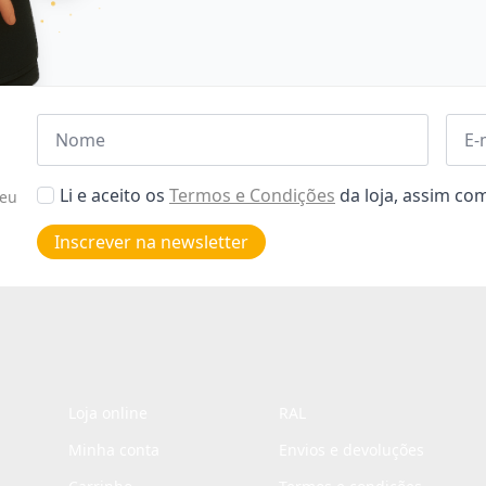
Nome
Emai
*
*
Aceitar
Li e aceito os
Termos e Condições
da loja, assim c
seu
Poiticas
de
Inscrever na newsletter
privacidade
*
Loja online
RAL
Minha conta
Envios e devoluções