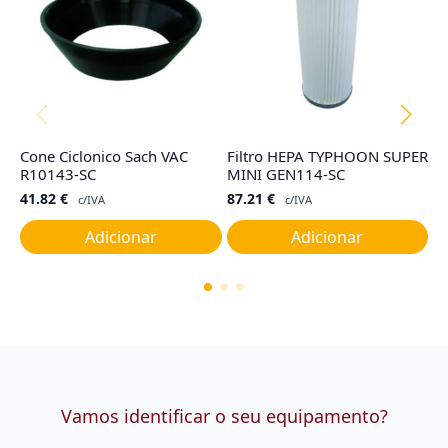
Cone Ciclonico Sach VAC
Filtro HEPA TYPHOON SUPER
Sa
R10143-SC
MINI GEN114-SC
R
41.82
€
87.21
€
2
c/IVA
c/IVA
Adicionar
Adicionar
Vamos identificar o seu equipamento?