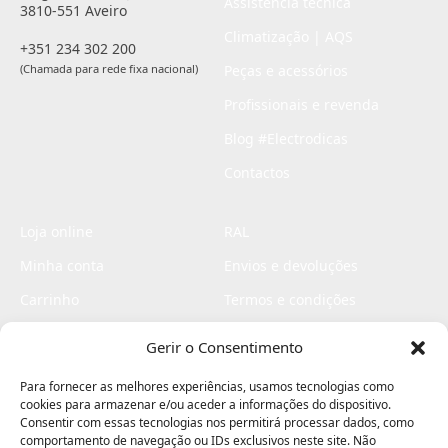
Assistência técnica
3810-551 Aveiro
Climatização | AQS
+351 234 302 200
(Chamada para rede fixa nacional)
Peças e acessórios
Profissionais e revenda
Blog #Electrodicas
Contactos
Loja online
RAL
Minha conta
Envios e devoluções
Carrinho
Termos e condições
Checkout
Politica de privacidade
Gerir o Consentimento
Profissionais
Livro de reclamações
Para fornecer as melhores experiências, usamos tecnologias como
Livro de elogios
cookies para armazenar e/ou aceder a informações do dispositivo.
Consentir com essas tecnologias nos permitirá processar dados, como
comportamento de navegação ou IDs exclusivos neste site. Não