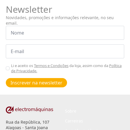
Newsletter
Novidades, promoções e informações relevante, no seu
email.
Nome
*
Email
*
Aceitar
Li e aceito os
Termos e Condições
da loja, assim como da
Política
de Privacidade.
Poiticas
de
Inscrever na newsletter
privacidade
*
Sobre
Carreiras
Rua da República, 107
Alagoas - Santa Joana