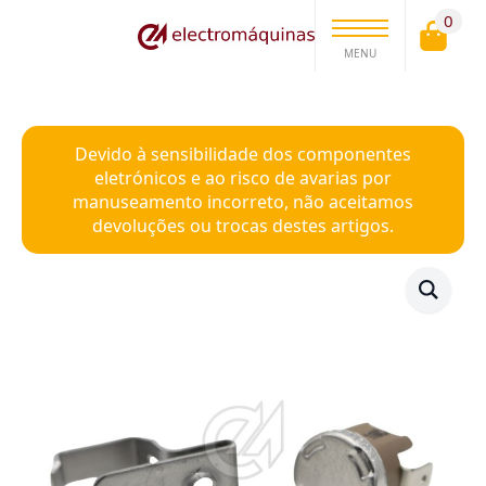
0
MENU
Devido à sensibilidade dos componentes
eletrónicos e ao risco de avarias por
manuseamento incorreto, não aceitamos
devoluções ou trocas destes artigos.