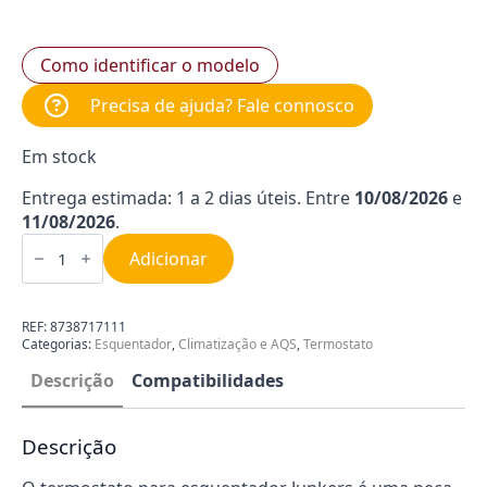
Como identificar o modelo
Precisa de ajuda? Fale connosco
Em stock
Entrega estimada: 1 a 2 dias úteis. Entre
10/08/2026
e
11/08/2026
.
Quantidade
de
Adicionar
Termostato
para
Esquentador
Junkers
REF:
8738717111
0537302001155
Categorias:
Esquentador
,
Climatização e AQS
,
Termostato
Descrição
Compatibilidades
Descrição