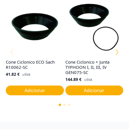
Cone Ciclonico ECO Sach
Cone Ciclonico + Junta
Ju
R10062-SC
TYPHOON I, II, III, IV
C
GEN075-SC
R
41.82
€
c/IVA
144.89
€
7
c/IVA
Adicionar
Adicionar