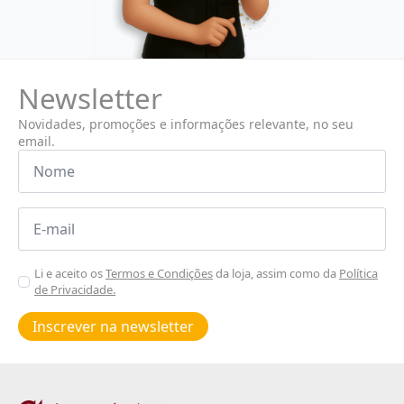
Newsletter
Novidades, promoções e informações relevante, no seu
email.
Nome
*
Email
*
Aceitar
Li e aceito os
Termos e Condições
da loja, assim como da
Política
de Privacidade.
Poiticas
de
Inscrever na newsletter
privacidade
*