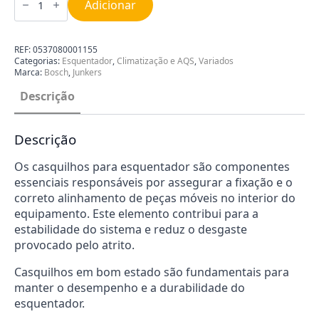
de
Adicionar
Casquilho
de
Ligação
para
REF:
0537080001155
Esquentador
Categorias:
Esquentador
,
Climatização e AQS
,
Variados
Junkers
Marca:
Bosch
,
Junkers
8703305001
Descrição
Descrição
Os casquilhos para esquentador são componentes
essenciais responsáveis por assegurar a fixação e o
correto alinhamento de peças móveis no interior do
equipamento. Este elemento contribui para a
estabilidade do sistema e reduz o desgaste
provocado pelo atrito.
Casquilhos em bom estado são fundamentais para
manter o desempenho e a durabilidade do
esquentador.