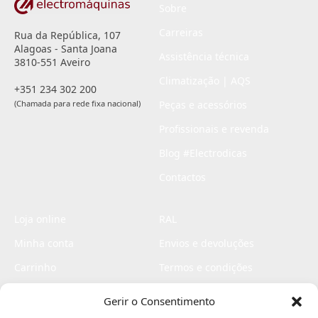
Sobre
Carreiras
Rua da República, 107
Alagoas - Santa Joana
Assistência técnica
3810-551 Aveiro
Climatização | AQS
+351 234 302 200
(Chamada para rede fixa nacional)
Peças e acessórios
Profissionais e revenda
Blog #Electrodicas
Contactos
Loja online
RAL
Minha conta
Envios e devoluções
Carrinho
Termos e condições
Checkout
Politica de privacidade
Gerir o Consentimento
Profissionais
Livro de reclamações