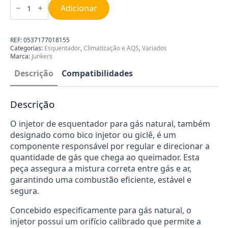
de
Adicionar
Injetor
de
Esquentador
Junkers
REF:
0537177018155
para
Categorias:
Esquentador
,
Climatização e AQS
,
Variados
Gás
Marca:
Junkers
Natural
110
Descrição
Compatibilidades
Descrição
O injetor de esquentador para gás natural, também
designado como bico injetor ou giclê, é um
componente responsável por regular e direcionar a
quantidade de gás que chega ao queimador. Esta
peça assegura a mistura correta entre gás e ar,
garantindo uma combustão eficiente, estável e
segura.
Concebido especificamente para gás natural, o
injetor possui um orifício calibrado que permite a