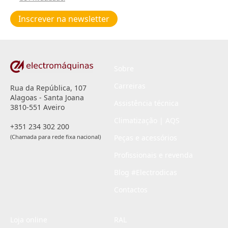
Poiticas
de
Inscrever na newsletter
privacidade
*
Sobre
Carreiras
Rua da República, 107
Alagoas - Santa Joana
Assistência técnica
3810-551 Aveiro
Climatização | AQS
+351 234 302 200
(Chamada para rede fixa nacional)
Peças e acessórios
Profissionais e revenda
Blog #Electrodicas
Contactos
Loja online
RAL