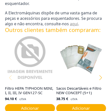
esquentador.
A Electromáquinas dispõe de uma vasta gama de
peças e acessórios para esquentadores. Se procura
algo e não encontra, consulte-nos
aqui
.
Outros clientes também compraram:
Filtro HEPA TYPHOON MINI,
Sacos Descartáveis e Filtro
C
I, II, III, IV GEN127-SC
NEW CONCEPT (5+1)
E
94.10
€
38.75
€
4
c/IVA
c/IVA
Adicionar
Adicionar