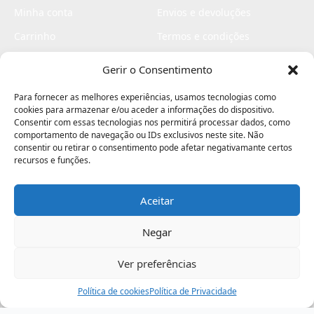
Minha conta
Envios e devoluções
Carrinho
Termos e condições
Checkout
Politica de privacidade
Gerir o Consentimento
Profissionais
Livro de reclamações
Para fornecer as melhores experiências, usamos tecnologias como
Livro de elogios
cookies para armazenar e/ou aceder a informações do dispositivo.
Consentir com essas tecnologias nos permitirá processar dados, como
comportamento de navegação ou IDs exclusivos neste site. Não
consentir ou retirar o consentimento pode afetar negativamante certos
recursos e funções.
Aceitar
Electromaquinas ©2026
Criado por
contágio - agência criativa
Negar
Ver preferências
Procurar
Política de cookies
Assistência
Política de Privacidade
Ajuda
Minha Conta