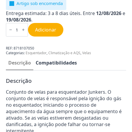
Artigo sob encomenda
Entrega estimada: 3 a 8 dias úteis. Entre
12/08/2026
e
19/08/2026
.
Quantidade
de
Adicionar
Velas
para
Esquentador
Junkers
REF:
8718107050
8718107050
Categorias:
Esquentador
,
Climatização e AQS
,
Velas
Descrição
Compatibilidades
Descrição
Conjunto de velas para esquentador Junkers. O
conjunto de velas é responsável pela ignição do gás
no esquentador, iniciando o processo de
aquecimento da água sempre que o equipamento é
ativado. Se as velas estiverem desgastadas ou
danificadas, a ignição pode falhar ou tornar-se
intermitente.