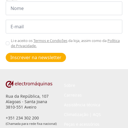
Nome
*
Email
*
Aceitar
Li e aceito os
Termos e Condições
da loja, assim como da
Política
de Privacidade.
Poiticas
de
Inscrever na newsletter
privacidade
*
Sobre
Carreiras
Rua da República, 107
Alagoas - Santa Joana
Assistência técnica
3810-551 Aveiro
Climatização | AQS
+351 234 302 200
(Chamada para rede fixa nacional)
Peças e acessórios