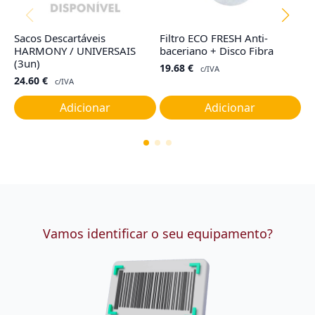
Sacos Descartáveis
Filtro ECO FRESH Anti-
Fi
HARMONY / UNIVERSAIS
baceriano + Disco Fibra
R
(3un)
19.68
€
4
c/IVA
24.60
€
c/IVA
Adicionar
Adicionar
Vamos identificar o seu equipamento?