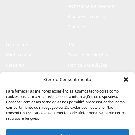
Profissionais e revenda
Blog #Electrodicas
Contactos
Loja online
RAL
Minha conta
Envios e devoluções
Carrinho
Termos e condições
Checkout
Politica de privacidade
Gerir o Consentimento
Profissionais
Livro de reclamações
Para fornecer as melhores experiências, usamos tecnologias como
Livro de elogios
cookies para armazenar e/ou aceder a informações do dispositivo.
Consentir com essas tecnologias nos permitirá processar dados, como
comportamento de navegação ou IDs exclusivos neste site. Não
consentir ou retirar o consentimento pode afetar negativamante certos
recursos e funções.