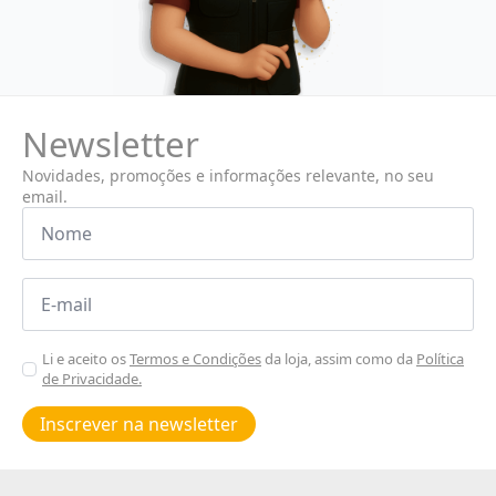
Newsletter
Novidades, promoções e informações relevante, no seu
email.
Nome
*
Email
*
Aceitar
Li e aceito os
Termos e Condições
da loja, assim como da
Política
de Privacidade.
Poiticas
de
Inscrever na newsletter
privacidade
*