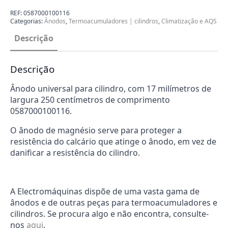
M08x100
Cilindro
REF:
0587000100116
Universal
Categorias:
Ânodos
,
Termoacumuladores | cilindros
,
Climatização e AQS
0587000100116
Descrição
Descrição
Ânodo universal para cilindro, com 17 milímetros de
largura 250 centímetros de comprimento
0587000100116.
O ânodo de magnésio serve para proteger a
resistência do calcário que atinge o ânodo, em vez de
danificar a resistência do cilindro.
A Electromáquinas dispõe de uma vasta gama de
ânodos e de outras peças para termoacumuladores e
cilindros. Se procura algo e não encontra, consulte-
nos
aqui
.