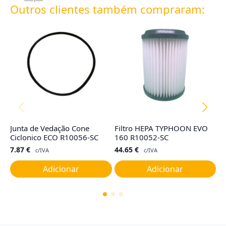
Outros clientes também compraram:
Junta de Vedação Cone
Filtro HEPA TYPHOON EVO
Fi
Ciclonico ECO R10056-SC
160 R10052-SC
T
7.87
€
44.65
€
1
c/IVA
c/IVA
Adicionar
Adicionar