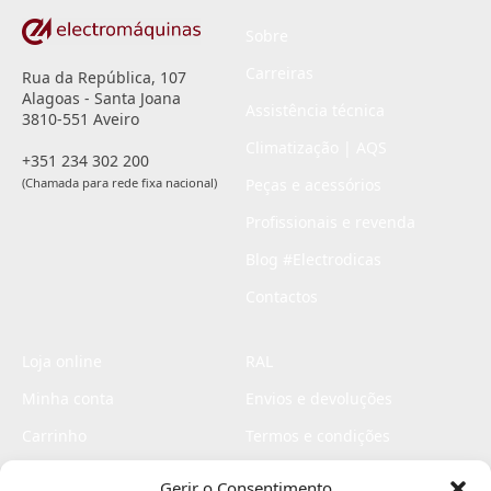
Sobre
Carreiras
Rua da República, 107
Alagoas - Santa Joana
Assistência técnica
3810-551 Aveiro
Climatização | AQS
+351 234 302 200
(Chamada para rede fixa nacional)
Peças e acessórios
Profissionais e revenda
Blog #Electrodicas
Contactos
Loja online
RAL
Minha conta
Envios e devoluções
Carrinho
Termos e condições
Checkout
Politica de privacidade
Gerir o Consentimento