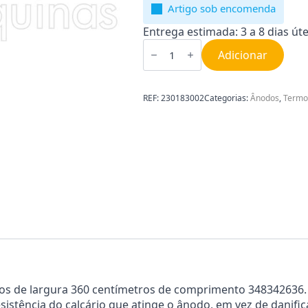
Artigo sob encomenda
Entrega estimada: 3 a 8 dias úte
Quantidade
de
Adicionar
Ânodo
cilindro
Fagor
36CM
REF:
230183002
Categorias:
Ânodos
,
Termo
348342636
tros de largura 360 centímetros de comprimento 348342636.
stência do calcário que atinge o ânodo, em vez de danificar