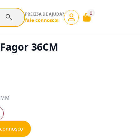
0
PRECISA DE AJUDA?
fale connosco!
 Fagor 36CM
60MM
e connosco