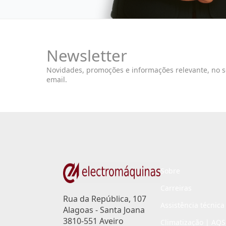
Newsletter
Novidades, promoções e informações relevante, no 
email.
Sobre
Carreiras
Rua da República, 107
Assistência técnica
Alagoas - Santa Joana
3810-551 Aveiro
Climatização | AQS