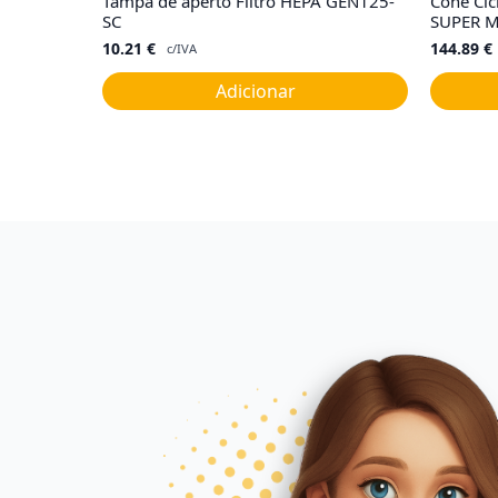
Tampa de aperto Filtro HEPA GEN125-
Cone Cic
SC
SUPER M
10.21
€
144.89
€
c/IVA
Adicionar