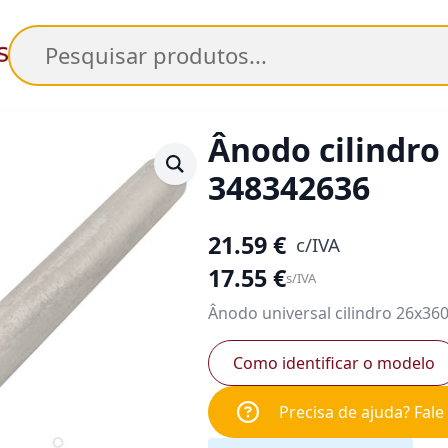
Pesquisar
Ânodo cilindro
348342636
21.59
€
c/IVA
17.55
€
s/IVA
Ânodo universal cilindro 26x3
Como identificar o modelo
Precisa de ajuda? Fal