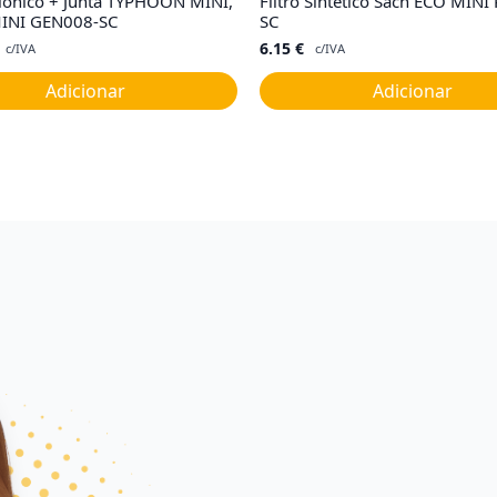
lonico + Junta TYPHOON MINI,
Filtro Sintético Sach ECO MINI
INI GEN008-SC
SC
6.15
€
c/IVA
c/IVA
Adicionar
Adicionar