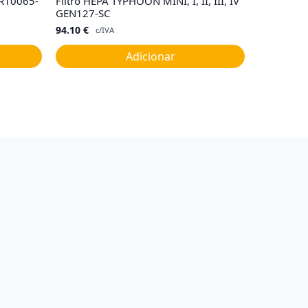
 R10065-
Filtro HEPA TYPHOON MINI, I, II, III, IV
GEN127-SC
94.10
€
c/IVA
Adicionar