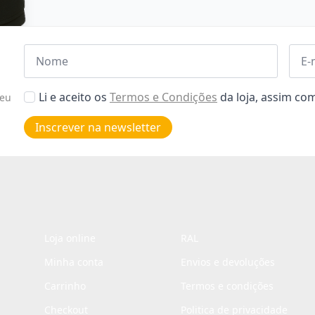
Nome
Emai
*
*
Aceitar
Li e aceito os
Termos e Condições
da loja, assim c
seu
Poiticas
de
Inscrever na newsletter
privacidade
*
Loja online
RAL
Minha conta
Envios e devoluções
Carrinho
Termos e condições
Checkout
Politica de privacidade