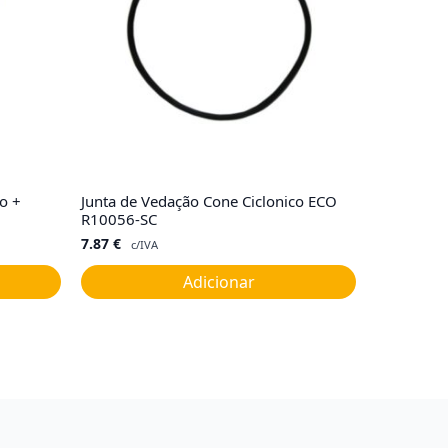
o +
Junta de Vedação Cone Ciclonico ECO
R10056-SC
7.87
€
c/IVA
Adicionar