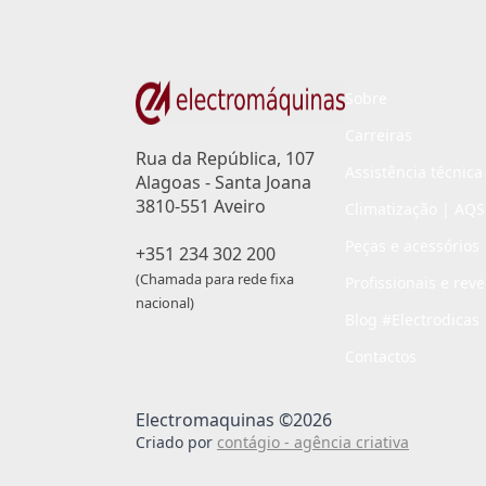
Sobre
Carreiras
Rua da República, 107
Assistência técnica
Alagoas - Santa Joana
3810-551 Aveiro
Climatização | AQS
Peças e acessórios
+351 234 302 200
(Chamada para rede fixa
Profissionais e rev
nacional)
Blog #Electrodicas
Contactos
Electromaquinas ©2026
Criado por
contágio - agência criativa