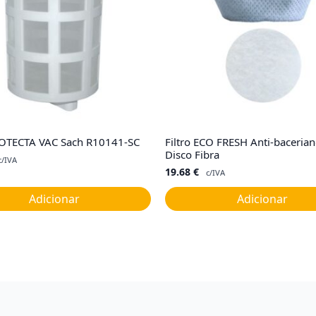
ROTECTA VAC Sach R10141-SC
Filtro ECO FRESH Anti-bacerian
Disco Fibra
c/IVA
19.68
€
c/IVA
Adicionar
Adicionar