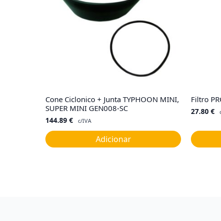
Cone Ciclonico + Junta TYPHOON MINI,
Filtro P
SUPER MINI GEN008-SC
27.80
€
144.89
€
c/IVA
Adicionar