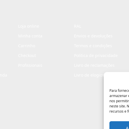
Loja online
RAL
Minha conta
Envios e devoluções
Carrinho
Termos e condições
Checkout
Politica de privacidade
Profissionais
Livro de reclamações
enda
Livro de elogios
Para fornec
armazenar e
nos permiti
neste site.
recursos e 
A