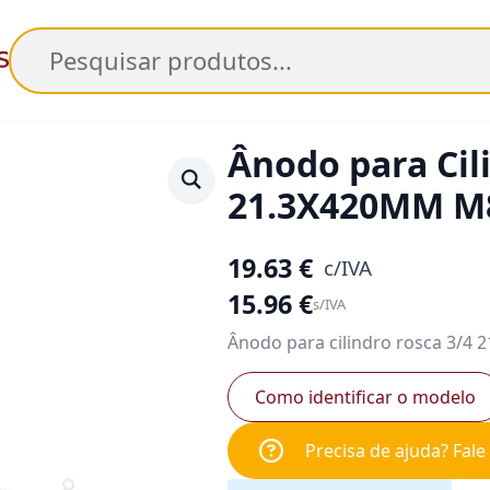
Pesquisar
Ânodo para Cil
21.3X420MM M8
19.63
€
c/IVA
15.96
€
s/IVA
Ânodo para cilindro rosca 3/4
Como identificar o modelo
Precisa de ajuda? Fal