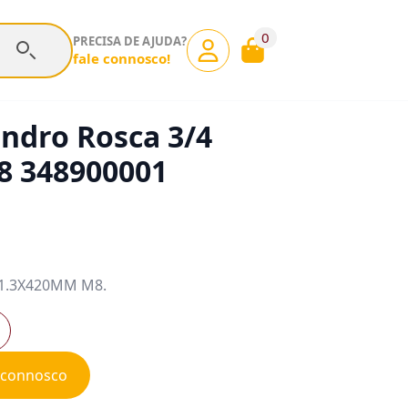
0
PRECISA DE AJUDA?
fale connosco!
indro Rosca 3/4
 348900001
 21.3X420MM M8.
e connosco