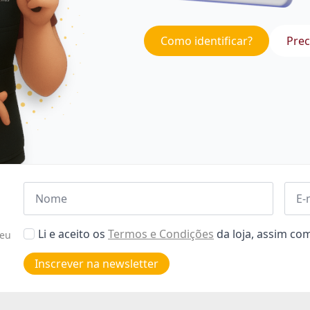
Como identificar?
Prec
Nome
Emai
*
*
Aceitar
Li e aceito os
Termos e Condições
da loja, assim c
seu
Poiticas
de
Inscrever na newsletter
privacidade
*