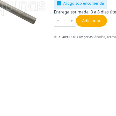
Artigo sob encomenda
Entrega estimada: 3 a 8 dias úte
Quantidade
de
Adicionar
Ânodo
para
Cilindro
Rosca
REF:
348900001
Categorias:
Ânodos
,
Termo
3/4
21.3X420MM
M8
348900001