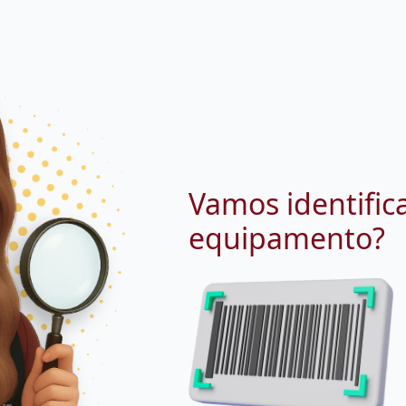
Vamos identific
equipamento?