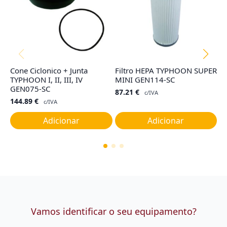
Cone Ciclonico + Junta
Filtro HEPA TYPHOON SUPER
Sa
TYPHOON I, II, III, IV
MINI GEN114-SC
N
GEN075-SC
87.21
€
3
c/IVA
144.89
€
c/IVA
Adicionar
Adicionar
Vamos identificar o seu equipamento?