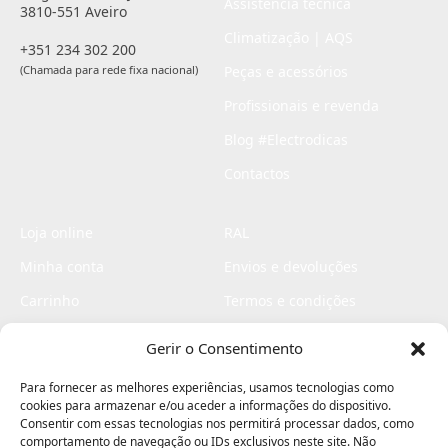
Assistência técnica
3810-551 Aveiro
Climatização | AQS
+351 234 302 200
(Chamada para rede fixa nacional)
Peças e acessórios
Profissionais e revenda
Blog #Electrodicas
Contactos
Loja online
RAL
Minha conta
Envios e devoluções
Carrinho
Termos e condições
Checkout
Politica de privacidade
Gerir o Consentimento
Profissionais
Livro de reclamações
Para fornecer as melhores experiências, usamos tecnologias como
Livro de elogios
cookies para armazenar e/ou aceder a informações do dispositivo.
Consentir com essas tecnologias nos permitirá processar dados, como
comportamento de navegação ou IDs exclusivos neste site. Não