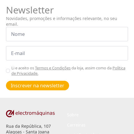
Newsletter
Novidades, promoções e informações relevante, no seu
email.
Nome
*
Email
*
Aceitar
Li e aceito os
Termos e Condições
da loja, assim como da
Política
de Privacidade.
Poiticas
de
Inscrever na newsletter
privacidade
*
Sobre
Carreiras
Rua da República, 107
Alagoas - Santa Joana