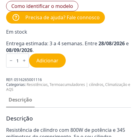
Como identificar o modelo
Precisa de ajuda? Fale connosco
Em stock
Entrega estimada: 3 a 4 semanas. Entre
28/08/2026
e
08/09/2026
.
Quantidade
de
Adicionar
Resistência
cilindro
800W
CRNI
REF:
0516265001116
345mm
Categorias:
Resistências
,
Termoacumuladores | cilindros
,
Climatização e
AQS
Descrição
Descrição
Resistência de cilindro com 800W de potência e 345
milímetros de comprimento. Se o seu cilindro