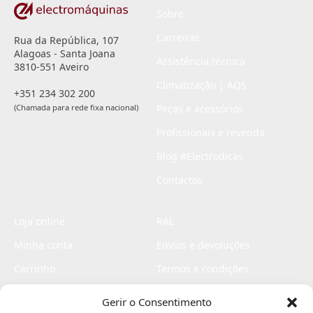
Sobre
Carreiras
Rua da República, 107
Alagoas - Santa Joana
Assistência técnica
3810-551 Aveiro
Climatização | AQS
+351 234 302 200
(Chamada para rede fixa nacional)
Peças e acessórios
Profissionais e revenda
Blog #Electrodicas
Contactos
Loja online
RAL
Minha conta
Envios e devoluções
Carrinho
Termos e condições
Checkout
Politica de privacidade
Gerir o Consentimento