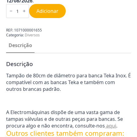
12/08/2026
.
Quantidade
de
Adicionar
Tampa
para
Banca
Teka
REF:
1071000001655
Inox
Categoria:
Diversos
1071000001655
Descrição
Descrição
Tampão de 80cm de diâmetro para banca Teka Inox. É
compatível com as bancas Teka e também com
outros brancas padrão.
A Electromáquinas dispõe de uma vasta gama de
tampas válvulas e de outras peças para bancas. Se
procura algo e não encontra, consulte-nos
aqui
.
Outros clientes também compraram: