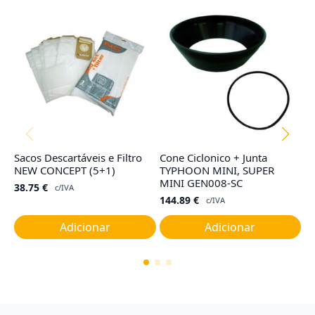
Sacos Descartáveis e Filtro
Cone Ciclonico + Junta
F
NEW CONCEPT (5+1)
TYPHOON MINI, SUPER
R
MINI GEN008-SC
38.75
€
7
c/IVA
144.89
€
c/IVA
Adicionar
Adicionar