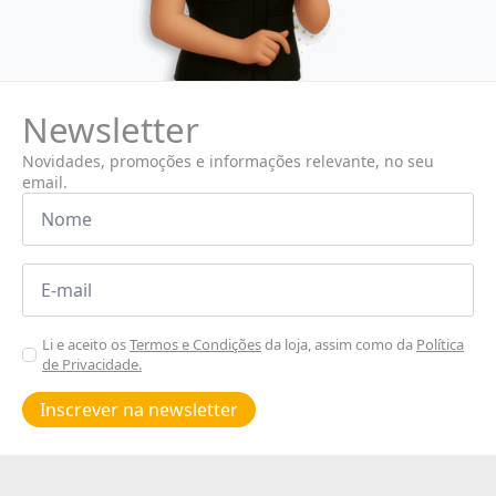
Newsletter
Novidades, promoções e informações relevante, no seu
email.
Nome
*
Email
*
Aceitar
Li e aceito os
Termos e Condições
da loja, assim como da
Política
de Privacidade.
Poiticas
de
Inscrever na newsletter
privacidade
*