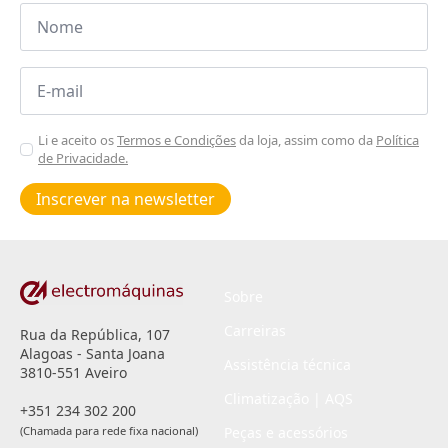
Nome
*
Email
*
Aceitar
Li e aceito os
Termos e Condições
da loja, assim como da
Política
de Privacidade.
Poiticas
de
Inscrever na newsletter
privacidade
*
Sobre
Carreiras
Rua da República, 107
Alagoas - Santa Joana
Assistência técnica
3810-551 Aveiro
Climatização | AQS
+351 234 302 200
(Chamada para rede fixa nacional)
Peças e acessórios