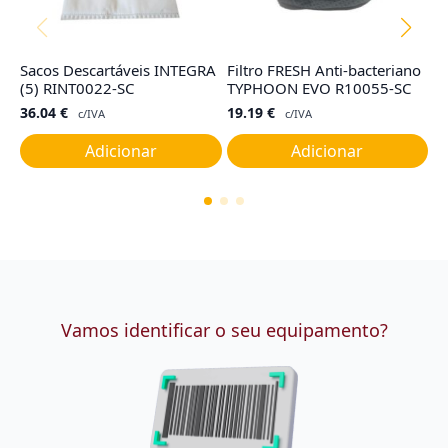
Sacos Descartáveis INTEGRA
Filtro FRESH Anti-bacteriano
Sa
(5) RINT0022-SC
TYPHOON EVO R10055-SC
R
36.04
€
19.19
€
2
c/IVA
c/IVA
Adicionar
Adicionar
Vamos identificar o seu equipamento?