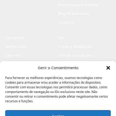
Profissionais e revenda
Blog #Electrodicas
Contactos
Loja online
RAL
Minha conta
Envios e devoluções
Carrinho
Termos e condições
Checkout
Politica de privacidade
Gerir o Consentimento
Profissionais
Livro de reclamações
Para fornecer as melhores experiências, usamos tecnologias como
Livro de elogios
cookies para armazenar e/ou aceder a informações do dispositivo.
Consentir com essas tecnologias nos permitirá processar dados, como
comportamento de navegação ou IDs exclusivos neste site. Não
consentir ou retirar o consentimento pode afetar negativamante certos
recursos e funções.
Aceitar