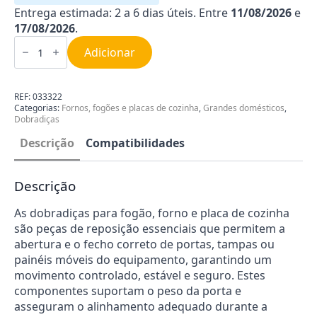
Entrega estimada: 2 a 6 dias úteis. Entre
11/08/2026
e
17/08/2026
.
Quantidade
de
Adicionar
Dobradiça
para
Fogão
Ariston
REF:
033322
C00033322
Categorias:
Fornos, fogões e placas de cozinha
,
Grandes domésticos
,
Dobradiças
Descrição
Compatibilidades
Descrição
As dobradiças para fogão, forno e placa de cozinha
são peças de reposição essenciais que permitem a
abertura e o fecho correto de portas, tampas ou
painéis móveis do equipamento, garantindo um
movimento controlado, estável e seguro. Estes
componentes suportam o peso da porta e
asseguram o alinhamento adequado durante a