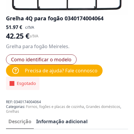
Grelha 4Q para fogão 0340174004064
51.97
€
c/IVA
42.25
€
s/IVA
Grelha para fogão Meireles.
Como identificar o modelo
Precisa de ajuda? Fale connosco
Esgotado
REF:
0340174004064
Categorias:
Fornos, fogões e placas de cozinha
,
Grandes domésticos
,
Grelhas
Descrição
Informação adicional