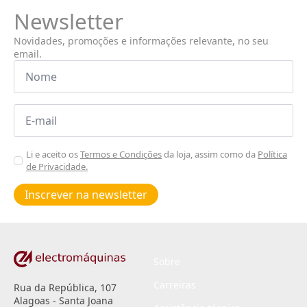
Newsletter
Novidades, promoções e informações relevante, no seu
email.
Nome
*
Email
*
Aceitar
Li e aceito os
Termos e Condições
da loja, assim como da
Política
de Privacidade.
Poiticas
de
Inscrever na newsletter
privacidade
*
Sobre
Carreiras
Rua da República, 107
Alagoas - Santa Joana