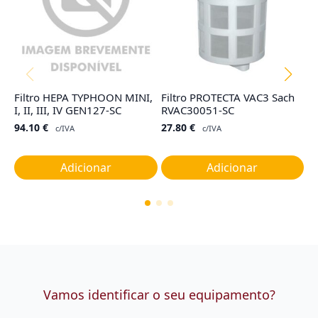
Filtro HEPA TYPHOON MINI,
Filtro PROTECTA VAC3 Sach
Co
I, II, III, IV GEN127-SC
RVAC30051-SC
T
M
94.10
€
27.80
€
c/IVA
c/IVA
1
Adicionar
Adicionar
Vamos identificar o seu equipamento?