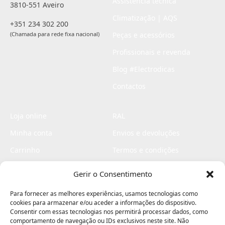
Assistência técnica
3810-551 Aveiro
Climatização | AQS
+351 234 302 200
(Chamada para rede fixa nacional)
Peças e acessórios
Profissionais e revenda
Blog #Electrodicas
Contactos
Loja online
RAL
Minha conta
Envios e devoluções
Carrinho
Termos e condições
Checkout
Politica de privacidade
Gerir o Consentimento
Profissionais
Livro de reclamações
Para fornecer as melhores experiências, usamos tecnologias como
Livro de elogios
cookies para armazenar e/ou aceder a informações do dispositivo.
Consentir com essas tecnologias nos permitirá processar dados, como
comportamento de navegação ou IDs exclusivos neste site. Não