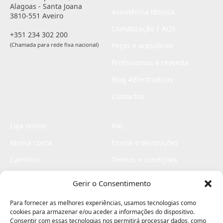
Alagoas - Santa Joana
Assistência técnica
3810-551 Aveiro
Climatização | AQS
+351 234 302 200
(Chamada para rede fixa nacional)
Peças e acessórios
Profissionais e revenda
Blog #Electrodicas
Contactos
Loja online
RAL
Minha conta
Envios e devoluções
Carrinho
Termos e condições
Checkout
Politica de privacidade
Gerir o Consentimento
Profissionais
Livro de reclamações
Para fornecer as melhores experiências, usamos tecnologias como
Livro de elogios
cookies para armazenar e/ou aceder a informações do dispositivo.
Consentir com essas tecnologias nos permitirá processar dados, como