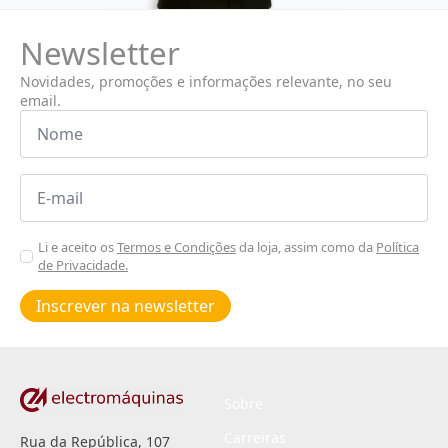
Newsletter
Novidades, promoções e informações relevante, no seu
email.
Nome
*
Email
*
Aceitar
Li e aceito os
Termos e Condições
da loja, assim como da
Política
de Privacidade.
Poiticas
de
Inscrever na newsletter
privacidade
*
Sobre
Carreiras
Rua da República, 107