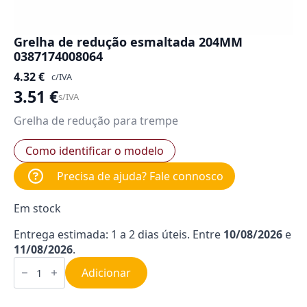
Grelha de redução esmaltada 204MM
0387174008064
4.32
€
c/IVA
3.51
€
s/IVA
Grelha de redução para trempe
Como identificar o modelo
Precisa de ajuda? Fale connosco
Em stock
Entrega estimada: 1 a 2 dias úteis. Entre
10/08/2026
e
11/08/2026
.
Quantidade
de
Adicionar
Grelha
de
redução