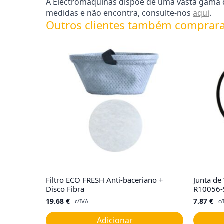
A Electromáquinas dispõe de uma vasta gama d
medidas e não encontra, consulte-nos
aqui
.
Outros clientes também comprar
Filtro ECO FRESH Anti-baceriano +
Junta de
Disco Fibra
R10056-
19.68
€
7.87
€
c/IVA
c/
Adicionar