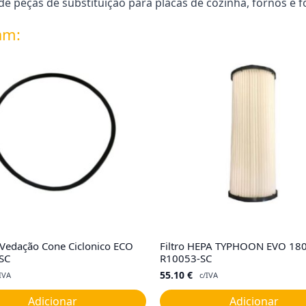
e peças de substituição para placas de cozinha, fornos e 
am:
 Vedação Cone Ciclonico ECO
Filtro HEPA TYPHOON EVO 18
SC
R10053-SC
55.10
€
IVA
c/IVA
Adicionar
Adicionar