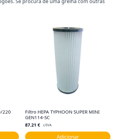
fogões. Se procura de uma grelha com outras
0/220
Filtro HEPA TYPHOON SUPER MINI
GEN114-SC
87.21
€
c/IVA
Adicionar