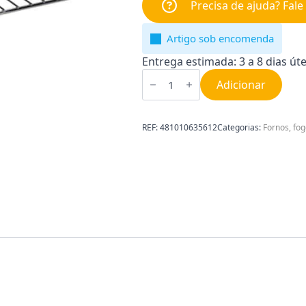
Precisa de ajuda? Fal
Artigo sob encomenda
Entrega estimada: 3 a 8 dias úte
Quantidade
de
Adicionar
Grelha
para
Forno
Ariston
REF:
481010635612
Categorias:
Fornos, fog
481010635612