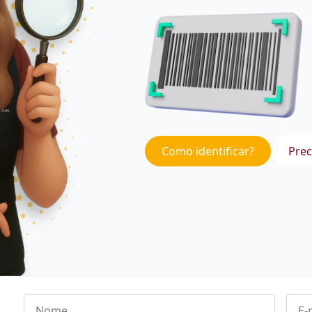
Como identificar?
Prec
Nome
Emai
*
*