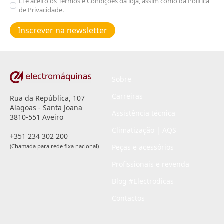
Aceitar
Li e aceito os
Termos e Condições
da loja, assim como da
Política
de Privacidade.
Poiticas
de
Inscrever na newsletter
privacidade
*
Sobre
Carreiras
Rua da República, 107
Alagoas - Santa Joana
Assistência técnica
3810-551 Aveiro
Climatização | AQS
+351 234 302 200
(Chamada para rede fixa nacional)
Peças e acessórios
Profissionais e revenda
Blog #Electrodicas
Contactos