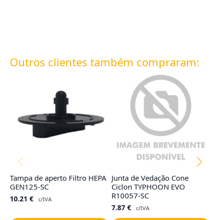
Outros clientes também compraram:
Tampa de aperto Filtro HEPA
Junta de Vedação Cone
Co
GEN125-SC
Ciclon TYPHOON EVO
R
R10057-SC
10.21
€
4
c/IVA
7.87
€
c/IVA