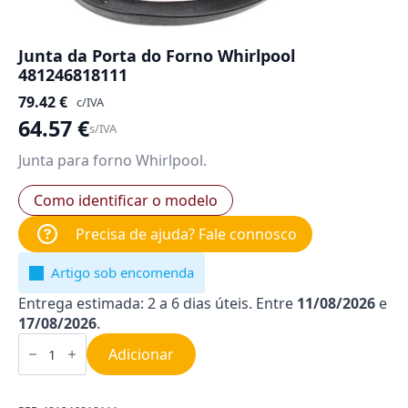
Junta da Porta do Forno Whirlpool
481246818111
79.42
€
c/IVA
64.57
€
s/IVA
Junta para forno Whirlpool.
Como identificar o modelo
Precisa de ajuda? Fale connosco
Artigo sob encomenda
Entrega estimada: 2 a 6 dias úteis. Entre
11/08/2026
e
17/08/2026
.
Quantidade
de
Adicionar
Junta
da
Porta
do