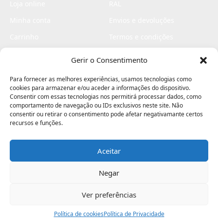
Loja online
RAL
Minha conta
Envios e devoluções
Carrinho
Termos e condições
Checkout
Politica de privacidade
Gerir o Consentimento
Profissionais
Livro de reclamações
Para fornecer as melhores experiências, usamos tecnologias como
Livro de elogios
cookies para armazenar e/ou aceder a informações do dispositivo.
Consentir com essas tecnologias nos permitirá processar dados, como
comportamento de navegação ou IDs exclusivos neste site. Não
consentir ou retirar o consentimento pode afetar negativamante certos
recursos e funções.
Aceitar
Electromaquinas ©2026
Criado por
contágio - agência criativa
Negar
Ver preferências
Procurar
Política de cookies
Assistência
Política de Privacidade
Ajuda
Minha Conta