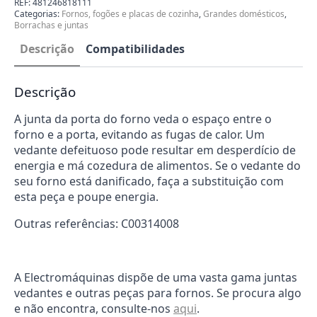
REF:
481246818111
Forno
Categorias:
Fornos, fogões e placas de cozinha
,
Grandes domésticos
,
Whirlpool
Borrachas e juntas
481246818111
Descrição
Compatibilidades
Descrição
A junta da porta do forno veda o espaço entre o
forno e a porta, evitando as fugas de calor. Um
vedante defeituoso pode resultar em desperdício de
energia e má cozedura de alimentos. Se o vedante do
seu forno está danificado, faça a substituição com
esta peça e poupe energia.
Outras referências: C00314008
A Electromáquinas dispõe de uma vasta gama juntas
vedantes e outras peças para fornos. Se procura algo
e não encontra, consulte-nos
aqui
.