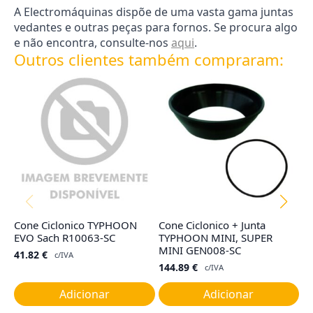
A Electromáquinas dispõe de uma vasta gama juntas
vedantes e outras peças para fornos. Se procura algo
e não encontra, consulte-nos
aqui
.
Outros clientes também compraram:
Cone Ciclonico TYPHOON
Cone Ciclonico + Junta
S
EVO Sach R10063-SC
TYPHOON MINI, SUPER
(
MINI GEN008-SC
41.82
€
3
c/IVA
144.89
€
c/IVA
Adicionar
Adicionar