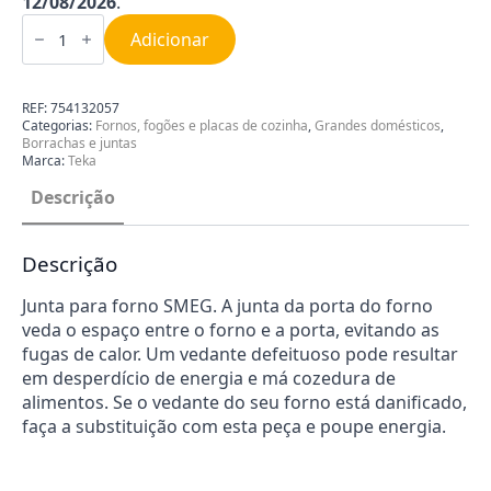
12/08/2026
.
Quantidade
de
Adicionar
Junta
para
forno
Teka
REF:
754132057
754132057
Categorias:
Fornos, fogões e placas de cozinha
,
Grandes domésticos
,
Borrachas e juntas
Marca:
Teka
Descrição
Descrição
Junta para forno SMEG. A junta da porta do forno
veda o espaço entre o forno e a porta, evitando as
fugas de calor. Um vedante defeituoso pode resultar
em desperdício de energia e má cozedura de
alimentos. Se o vedante do seu forno está danificado,
faça a substituição com esta peça e poupe energia.