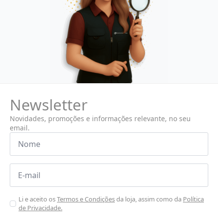
Newsletter
Novidades, promoções e informações relevante, no seu
email.
Nome
*
Email
*
Aceitar
Li e aceito os
Termos e Condições
da loja, assim como da
Política
de Privacidade.
Poiticas