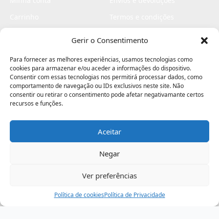
Minha conta
Envios e devoluções
Carrinho
Termos e condições
Checkout
Politica de privacidade
Gerir o Consentimento
Profissionais
Livro de reclamações
Para fornecer as melhores experiências, usamos tecnologias como
Livro de elogios
cookies para armazenar e/ou aceder a informações do dispositivo.
Consentir com essas tecnologias nos permitirá processar dados, como
comportamento de navegação ou IDs exclusivos neste site. Não
consentir ou retirar o consentimento pode afetar negativamante certos
recursos e funções.
Aceitar
Electromaquinas ©2026
Criado por
contágio - agência criativa
Negar
Ver preferências
Procurar
Política de cookies
Assistência
Política de Privacidade
Ajuda
Minha Conta
Passo