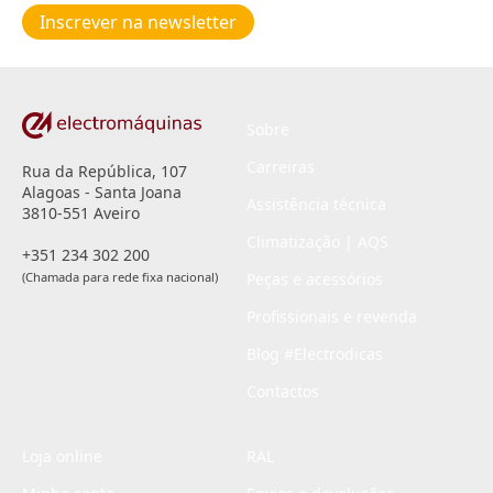
de
Inscrever na newsletter
privacidade
*
Sobre
Carreiras
Rua da República, 107
Alagoas - Santa Joana
Assistência técnica
3810-551 Aveiro
Climatização | AQS
+351 234 302 200
(Chamada para rede fixa nacional)
Peças e acessórios
Profissionais e revenda
Blog #Electrodicas
Contactos
Loja online
RAL