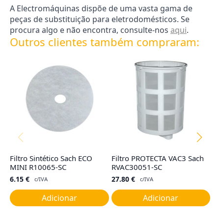
A Electromáquinas dispõe de uma vasta gama de
peças de substituição para eletrodomésticos. Se
procura algo e não encontra, consulte-nos
aqui
.
Outros clientes também compraram:
Filtro Sintético Sach ECO
Filtro PROTECTA VAC3 Sach
Ju
MINI R10065-SC
RVAC30051-SC
C
6.15
€
27.80
€
7
c/IVA
c/IVA
Adicionar
Adicionar