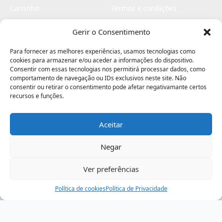
Carrinho
Termos e condições
Checkout
Politica de privacidade
Gerir o Consentimento
Profissionais
Livro de reclamações
Para fornecer as melhores experiências, usamos tecnologias como
Livro de elogios
cookies para armazenar e/ou aceder a informações do dispositivo.
Consentir com essas tecnologias nos permitirá processar dados, como
comportamento de navegação ou IDs exclusivos neste site. Não
consentir ou retirar o consentimento pode afetar negativamante certos
recursos e funções.
Aceitar
Electromaquinas ©2026
Criado por
contágio - agência criativa
Negar
Ver preferências
Procurar
Política de cookies
Assistência
Política de Privacidade
Ajuda
Minha Conta
Passo
de