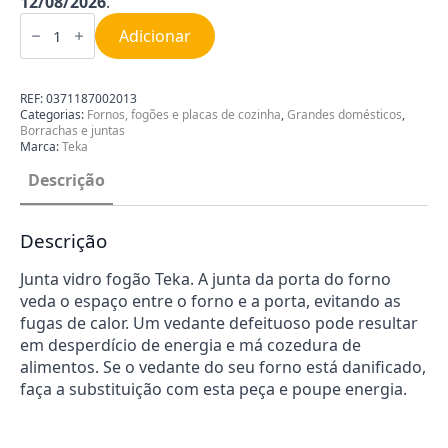
12/08/2026
.
Quantidade
de
Adicionar
Junta
vidro
fogão
Teka
REF:
0371187002013
99514109
Categorias:
Fornos, fogões e placas de cozinha
,
Grandes domésticos
,
Borrachas e juntas
Marca:
Teka
Descrição
Descrição
Junta vidro fogão Teka. A junta da porta do forno
veda o espaço entre o forno e a porta, evitando as
fugas de calor. Um vedante defeituoso pode resultar
em desperdício de energia e má cozedura de
alimentos. Se o vedante do seu forno está danificado,
faça a substituição com esta peça e poupe energia.