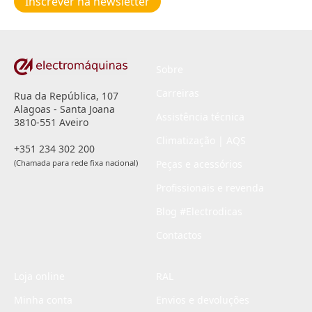
Inscrever na newsletter
privacidade
*
Sobre
Carreiras
Rua da República, 107
Alagoas - Santa Joana
Assistência técnica
3810-551 Aveiro
Climatização | AQS
+351 234 302 200
(Chamada para rede fixa nacional)
Peças e acessórios
Profissionais e revenda
Blog #Electrodicas
Contactos
Loja online
RAL
Minha conta
Envios e devoluções