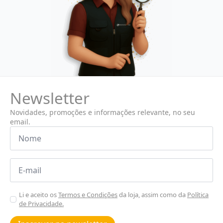
Newsletter
Novidades, promoções e informações relevante, no seu
email.
Nome
*
Email
*
Aceitar
Li e aceito os
Termos e Condições
da loja, assim como da
Política
de Privacidade.
Poiticas
de