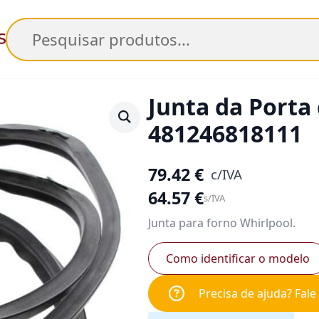
Pesquisar
Junta da Porta
481246818111
79.42
€
c/IVA
64.57
€
s/IVA
Junta para forno Whirlpool.
Como identificar o modelo
Precisa de ajuda? Fal