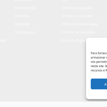
Minha conta
Envios e devoluções
Carrinho
Termos e condições
Checkout
Politica de privacidade
Profissionais
Livro de reclamações
enda
Livro de elogios
Para fornec
armazenar e
nos permiti
neste site.
recursos e 
A