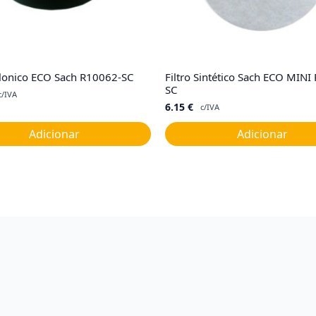
lonico ECO Sach R10062-SC
Filtro Sintético Sach ECO MINI
SC
c/IVA
6.15
€
c/IVA
Adicionar
Adicionar