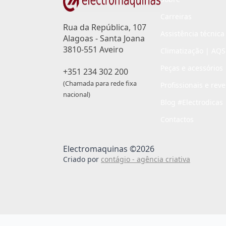
Carreiras
Rua da República, 107
Assistência técnica
Alagoas - Santa Joana
3810-551 Aveiro
Climatização | AQS
Peças e acessórios
+351 234 302 200
(Chamada para rede fixa
Profissionais e rev
nacional)
Blog #Electrodicas
Contactos
Electromaquinas ©2026
Criado por
contágio - agência criativa
Passo