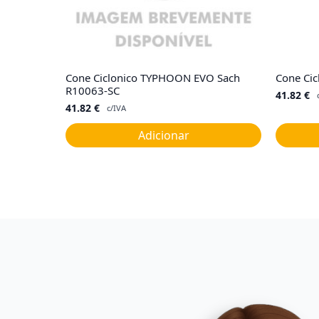
Cone Ciclonico TYPHOON EVO Sach
Cone Cic
R10063-SC
41.82
€
41.82
€
c/IVA
Adicionar