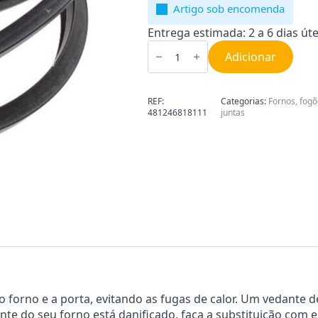
Artigo sob encomenda
Entrega estimada: 2 a 6 dias úte
Quantidade
de
Adicionar
Junta
da
Porta
do
REF:
Categorias:
Fornos, fogõ
Forno
481246818111
juntas
Whirlpool
481246818111
o forno e a porta, evitando as fugas de calor. Um vedante 
te do seu forno está danificado, faça a substituição com 