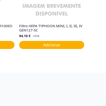
 R10065-
Filtro HEPA TYPHOON MINI, I, II, III, IV
GEN127-SC
94.10
€
c/IVA
Adicionar