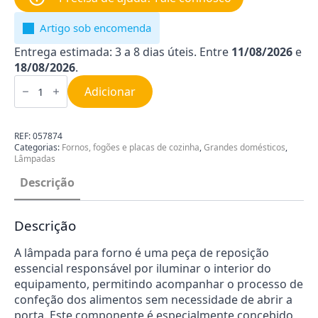
Artigo sob encomenda
Entrega estimada: 3 a 8 dias úteis. Entre
11/08/2026
e
18/08/2026
.
Quantidade
de
Adicionar
Lâmpada
para
Forno
Siemens
REF:
057874
00057874
Categorias:
Fornos, fogões e placas de cozinha
,
Grandes domésticos
,
Lâmpadas
Descrição
Descrição
A lâmpada para forno é uma peça de reposição
essencial responsável por iluminar o interior do
equipamento, permitindo acompanhar o processo de
confeção dos alimentos sem necessidade de abrir a
porta. Este componente é especialmente concebido