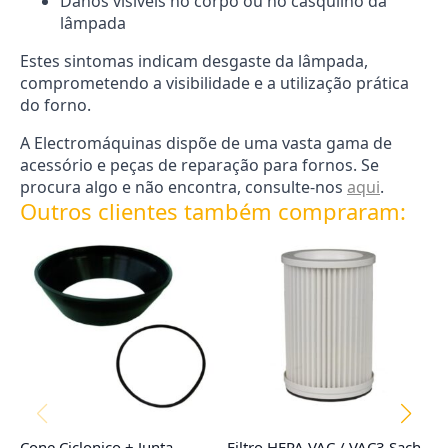
Danos visíveis no corpo ou no casquilho da
lâmpada
Estes sintomas indicam desgaste da lâmpada,
comprometendo a visibilidade e a utilização prática
do forno.
A Electromáquinas dispõe de uma vasta gama de
acessório e peças de reparação para fornos. Se
procura algo e não encontra, consulte-nos
aqui
.
Outros clientes também compraram:
Cone Ciclonico + Junta
Filtro HEPA VAC / VAC3 Sach
Co