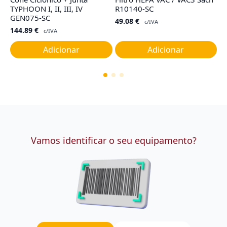
TYPHOON I, II, III, IV
R10140-SC
R
GEN075-SC
49.08
€
4
c/IVA
144.89
€
c/IVA
Adicionar
Adicionar
Vamos identificar o seu equipamento?