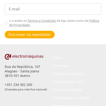
Email
*
Aceitar
Li e aceito os
Termos e Condições
da loja, assim como da
Política
de Privacidade.
Poiticas
de
Inscrever na newsletter
privacidade
*
Sobre
Carreiras
Rua da República, 107
Alagoas - Santa Joana
Assistência técnica
3810-551 Aveiro
Climatização | AQS
+351 234 302 200
(Chamada para rede fixa nacional)
Peças e acessórios
Profissionais e revenda
Blog #Electrodicas