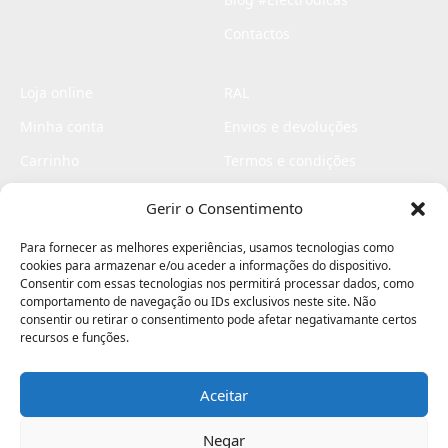
Contactos
Loja online
RAL
Minha conta
Envios e devoluções
Carrinho
Termos e condições
Checkout
Politica de privacidade
Gerir o Consentimento
Profissionais
Livro de reclamações
Para fornecer as melhores experiências, usamos tecnologias como
Livro de elogios
cookies para armazenar e/ou aceder a informações do dispositivo.
Consentir com essas tecnologias nos permitirá processar dados, como
comportamento de navegação ou IDs exclusivos neste site. Não
consentir ou retirar o consentimento pode afetar negativamante certos
recursos e funções.
Aceitar
Electromaquinas ©2026
Criado por
contágio - agência criativa
Negar