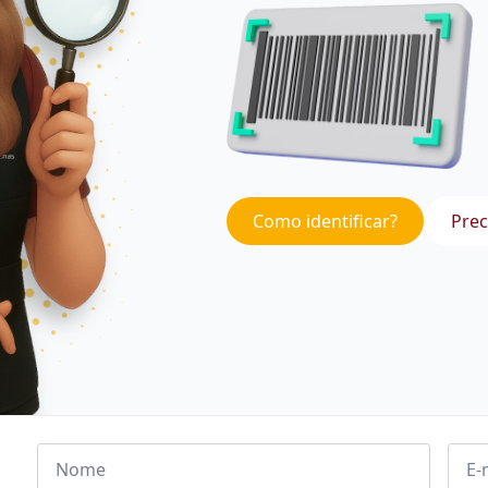
Como identificar?
Prec
Nome
Emai
*
*