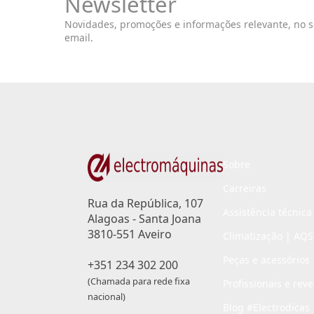
Newsletter
Novidades, promoções e informações relevante, no 
email.
Sobre
Carreiras
Rua da República, 107
Assistência técnica
Alagoas - Santa Joana
3810-551 Aveiro
Climatização | AQS
Peças e acessórios
+351 234 302 200
(Chamada para rede fixa
Profissionais e rev
nacional)
Blog #Electrodicas