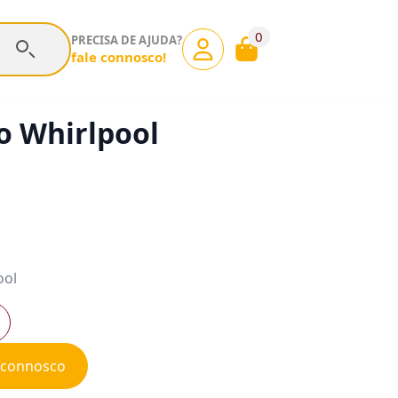
0
PRECISA DE AJUDA?
fale connosco!
o Whirlpool
ool
e connosco