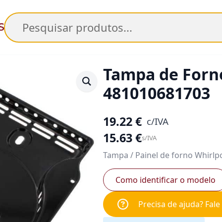
Pesquisar
Tampa de Forn
481010681703
19.22
€
c/IVA
15.63
€
s/IVA
Tampa / Painel de forno Whirlp
Como identificar o modelo
Precisa de ajuda? Fal