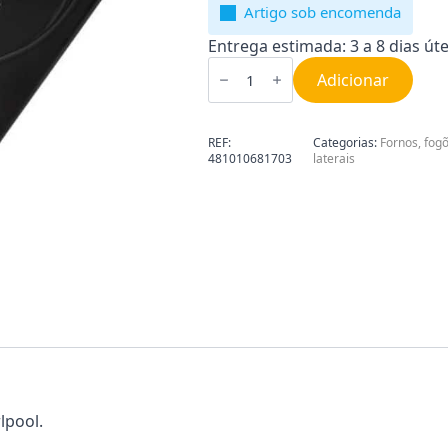
Artigo sob encomenda
Entrega estimada: 3 a 8 dias úte
Quantidade
de
Adicionar
Tampa
de
Forno
Whirlpool
REF:
Categorias:
Fornos, fog
481010681703
481010681703
laterais
lpool.