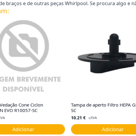
e braços e de outras peças Whirlpool. Se procura algo e n
am:
 Vedação Cone Ciclon
Tampa de aperto Filtro HEPA 
N EVO R10057-SC
SC
10.21
€
IVA
c/IVA
Adicionar
Adicionar