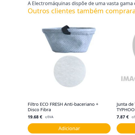
A Electromáquinas dispõe de uma vasta gama d
Outros clientes também comprar
Filtro ECO FRESH Anti-baceriano +
Junta de
Disco Fibra
TYPHOO
19.68
€
7.87
€
c/IVA
c/
Adicionar