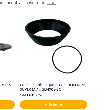
ão encontra, consulte-nos
aqui
.
GEN125-
Cone Ciclonico + Junta TYPHOON MINI,
SUPER MINI GEN008-SC
144.89
€
c/IVA
Adicionar