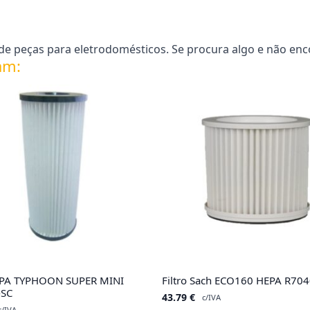
e peças para eletrodomésticos. Se procura algo e não enc
am:
HEPA TYPHOON SUPER MINI
Filtro Sach ECO160 HEPA R70
-SC
43.79
€
c/IVA
c/IVA