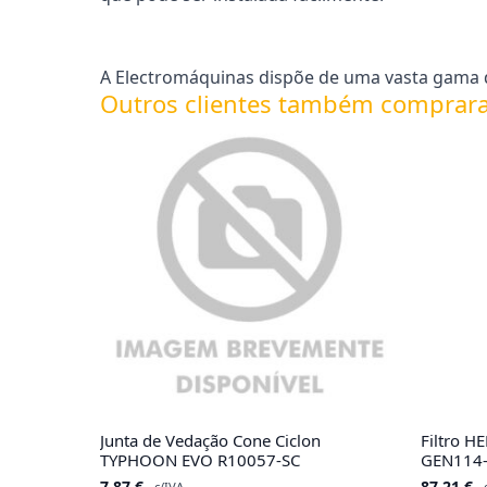
A Electromáquinas dispõe de uma vasta gama d
Outros clientes também comprar
Junta de Vedação Cone Ciclon
Filtro 
TYPHOON EVO R10057-SC
GEN114
7.87
€
87.21
€
c/IVA