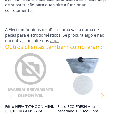
de substituição para que volte a funcionar
corretamente.
A Electromáquinas dispõe de uma vasta gama de
peças para eletrodomésticos. Se procura algo e não
encontra, consulte-nos
aqui
.
Outros clientes também compraram:
Filtro HEPA TYPHOON MINI,
Filtro ECO FRESH Anti-
Co
I, II, III, IV GEN127-SC
baceriano + Disco Fibra
R