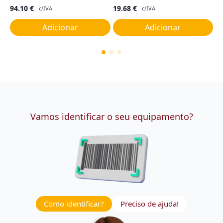
94.10
€
19.68
€
4
c/IVA
c/IVA
Adicionar
Adicionar
Vamos identificar o seu equipamento?
Como identificar?
Preciso de ajuda!