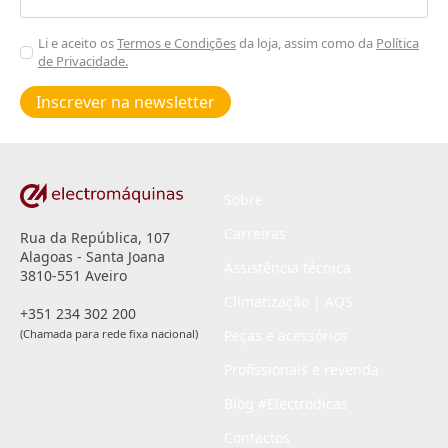
Aceitar
Li e aceito os
Termos e Condições
da loja, assim como da
Política
de Privacidade.
Poiticas
de
Inscrever na newsletter
privacidade
*
Sobre
Carreiras
Rua da República, 107
Alagoas - Santa Joana
Assistência técnica
3810-551 Aveiro
Climatização | AQS
+351 234 302 200
(Chamada para rede fixa nacional)
Peças e acessórios
Profissionais e revenda
Blog #Electrodicas
Contactos