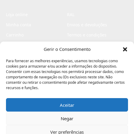
Loja online
RAL
Minha conta
Envios e devoluções
Carrinho
Termos e condições
Checkout
Politica de privacidade
Gerir o Consentimento
Profissionais
Livro de reclamações
Para fornecer as melhores experiências, usamos tecnologias como
Livro de elogios
cookies para armazenar e/ou aceder a informações do dispositivo.
Consentir com essas tecnologias nos permitirá processar dados, como
comportamento de navegação ou IDs exclusivos neste site. Não
consentir ou retirar o consentimento pode afetar negativamante certos
recursos e funções.
Aceitar
Electromaquinas ©2026
Criado por
contágio - agência criativa
Negar
Ver preferências