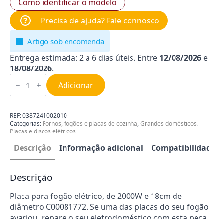
Como identificar o modelo
Precisa de ajuda? Fale connosco
Artigo sob encomenda
Entrega estimada: 2 a 6 dias úteis. Entre
12/08/2026
e
18/08/2026
.
Quantidade
de
Adicionar
Placa
para
fogão
elétrico
REF:
0387241002010
18cm
Categorias:
Fornos, fogões e placas de cozinha
,
Grandes domésticos
,
2000W
Placas e discos elétricos
0387241002010
Descrição
Informação adicional
Compatibilidade
Descrição
Placa para fogão elétrico, de 2000W e 18cm de
diâmetro C00081772. Se uma das placas do seu fogão
avariou, repare o seu eletrodoméstico com esta peça