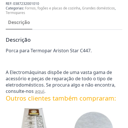
Ariston
REF:
0387232001010
Star
Categorias:
Fornos, fogões e placas de cozinha
,
Grandes domésticos
,
C447
Termopares
0387232001010
Descrição
Descrição
Porca para Termopar Ariston Star C447.
A Electromáquinas dispõe de uma vasta gama de
acessório e peças de reparação de todo o tipo de
eletrodomésticos. Se procura algo e não encontra,
consulte-nos
aqui
.
Outros clientes também compraram: