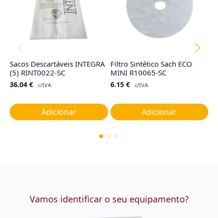
Sacos Descartáveis INTEGRA
Filtro Sintético Sach ECO
Co
(5) RINT0022-SC
MINI R10065-SC
T
M
36.04
€
6.15
€
c/IVA
c/IVA
1
Adicionar
Adicionar
Vamos identificar o seu equipamento?