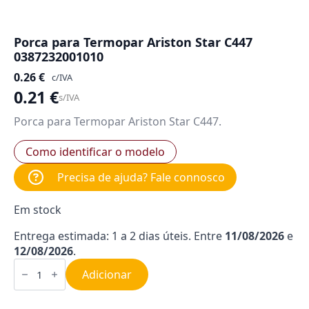
Porca para Termopar Ariston Star C447
0387232001010
0.26
€
c/IVA
0.21
€
s/IVA
Porca para Termopar Ariston Star C447.
Como identificar o modelo
Precisa de ajuda? Fale connosco
Em stock
Entrega estimada: 1 a 2 dias úteis. Entre
11/08/2026
e
12/08/2026
.
Quantidade
de
Adicionar
Porca
para
Termopar