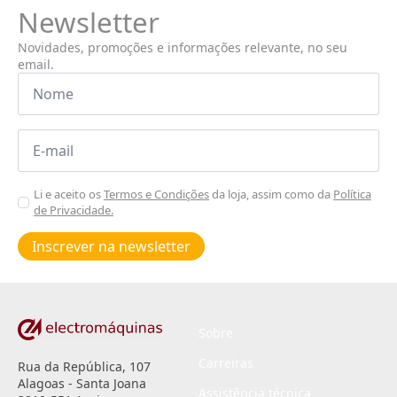
Newsletter
Novidades, promoções e informações relevante, no seu
email.
Nome
*
Email
*
Aceitar
Li e aceito os
Termos e Condições
da loja, assim como da
Política
de Privacidade.
Poiticas
de
Inscrever na newsletter
privacidade
*
Sobre
Carreiras
Rua da República, 107
Alagoas - Santa Joana
Assistência técnica