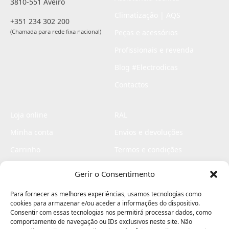
3810-551 Aveiro
Climatização | AQS
+351 234 302 200
(Chamada para rede fixa nacional)
Peças e acessórios
Profissionais e revenda
Blog #Electrodicas
Contactos
Loja online
RAL
Minha conta
Envios e devoluções
Carrinho
Termos e condições
Checkout
Politica de privacidade
Gerir o Consentimento
Profissionais
Livro de reclamações
Para fornecer as melhores experiências, usamos tecnologias como
Livro de elogios
cookies para armazenar e/ou aceder a informações do dispositivo.
Consentir com essas tecnologias nos permitirá processar dados, como
comportamento de navegação ou IDs exclusivos neste site. Não