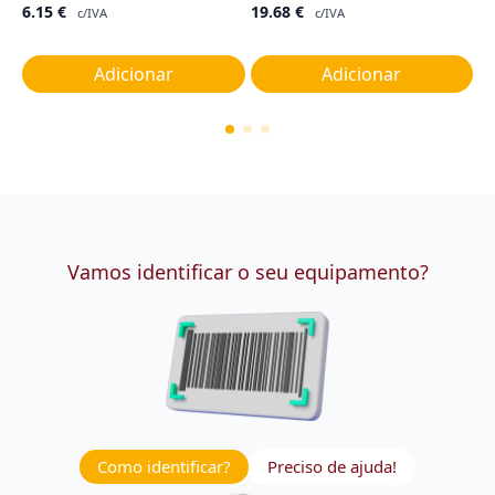
G
6.15
€
19.68
€
c/IVA
c/IVA
1
Adicionar
Adicionar
Vamos identificar o seu equipamento?
Como identificar?
Preciso de ajuda!