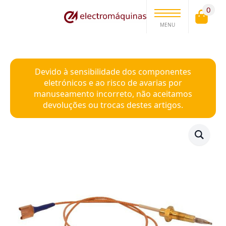
0
MENU
Devido à sensibilidade dos componentes
eletrónicos e ao risco de avarias por
manuseamento incorreto, não aceitamos
devoluções ou trocas destes artigos.