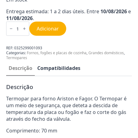
Entrega estimada: 1 a 2 dias úteis. Entre
10/08/2026
e
11/08/2026
.
Quantidade
de
Adicionar
Termopar
Fogão
Ariston
Fagor
REF:
0325299001093
70mm
Categorias:
Fornos, fogões e placas de cozinha
,
Grandes domésticos
,
0325299001093
Termopares
Descrição
Compatibilidades
Descrição
Termopar para forno Ariston e Fagor. O Termopar é
um meio de segurança, que deteta a descida de
temperatura da placa ou fogão e faz o corte do gás
através do fecho da válvula.
Comprimento: 70 mm