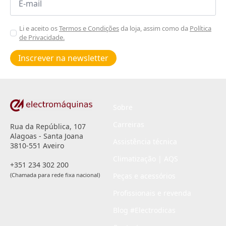
*
Aceitar
Li e aceito os
Termos e Condições
da loja, assim como da
Política
de Privacidade.
Poiticas
de
Inscrever na newsletter
privacidade
*
Sobre
Carreiras
Rua da República, 107
Alagoas - Santa Joana
Assistência técnica
3810-551 Aveiro
Climatização | AQS
+351 234 302 200
(Chamada para rede fixa nacional)
Peças e acessórios
Profissionais e revenda
Blog #Electrodicas