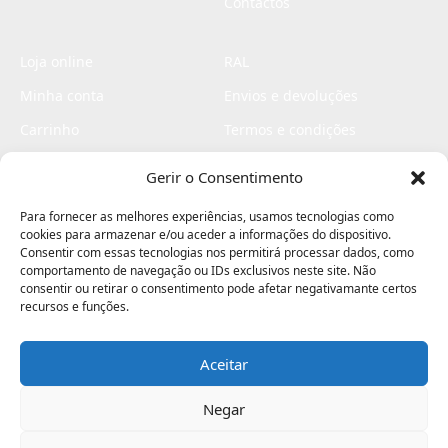
Contactos
Loja online
RAL
Minha conta
Envios e devoluções
Carrinho
Termos e condições
Checkout
Politica de privacidade
Gerir o Consentimento
Profissionais
Livro de reclamações
Para fornecer as melhores experiências, usamos tecnologias como
Livro de elogios
cookies para armazenar e/ou aceder a informações do dispositivo.
Consentir com essas tecnologias nos permitirá processar dados, como
comportamento de navegação ou IDs exclusivos neste site. Não
consentir ou retirar o consentimento pode afetar negativamante certos
recursos e funções.
Aceitar
Electromaquinas ©2026
Criado por
contágio - agência criativa
Negar