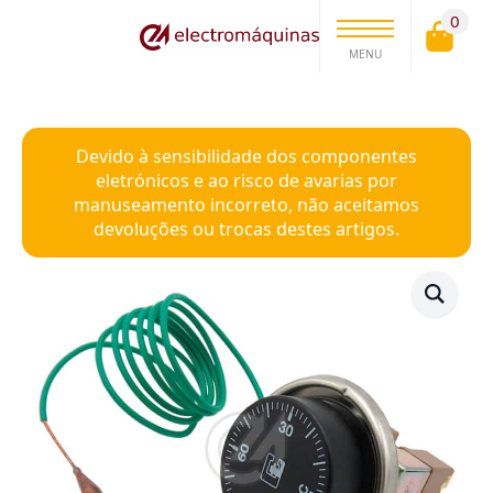
0
MENU
Devido à sensibilidade dos componentes
eletrónicos e ao risco de avarias por
manuseamento incorreto, não aceitamos
devoluções ou trocas destes artigos.