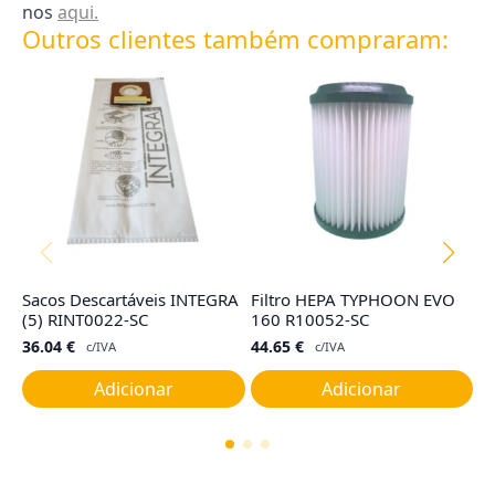
nos
aqui.
Outros clientes também compraram:
Sacos Descartáveis INTEGRA
Filtro HEPA TYPHOON EVO
Sa
(5) RINT0022-SC
160 R10052-SC
N
36.04
€
44.65
€
3
c/IVA
c/IVA
Adicionar
Adicionar