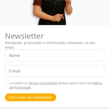
Newsletter
Novidades, promoções e informações relevante, no seu
email.
Nome
*
Email
*
Aceitar
Li e aceito os
Termos e Condições
da loja, assim como da
Política
de Privacidade.
Poiticas
de
Inscrever na newsletter
privacidade
*