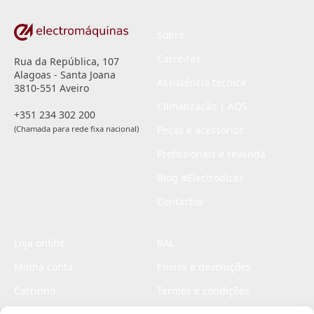
Sobre
Carreiras
Rua da República, 107
Alagoas - Santa Joana
Assistência técnica
3810-551 Aveiro
Climatização | AQS
+351 234 302 200
(Chamada para rede fixa nacional)
Peças e acessórios
Profissionais e revenda
Blog #Electrodicas
Contactos
Loja online
RAL
Minha conta
Envios e devoluções
Carrinho
Termos e condições