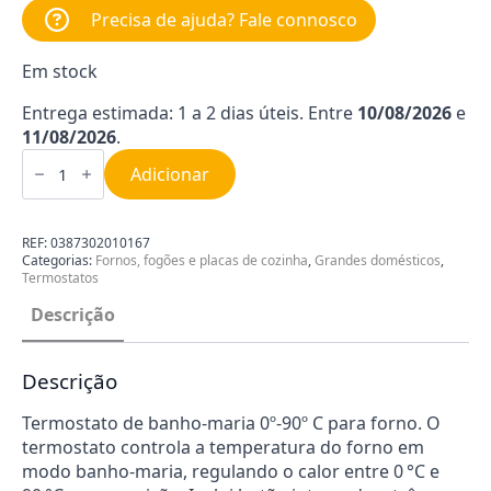
Precisa de ajuda? Fale connosco
Em stock
Entrega estimada: 1 a 2 dias úteis. Entre
10/08/2026
e
11/08/2026
.
Quantidade
de
Adicionar
Termostato
de
Banho-
maria
REF:
0387302010167
0º-90º
Categorias:
Fornos, fogões e placas de cozinha
,
Grandes domésticos
,
C
Termostatos
para
Forno
Descrição
Descrição
Termostato de banho-maria 0º-90º C para forno. O
termostato controla a temperatura do forno em
modo banho-maria, regulando o calor entre 0 °C e