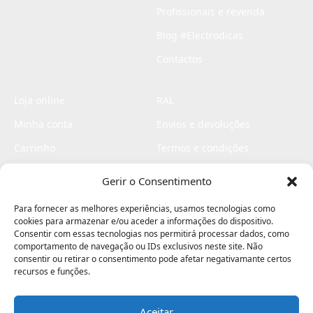
Profissionais e revenda
Blog #Electrodicas
Contactos
Loja online
RAL
Minha conta
Envios e devoluções
Carrinho
Termos e condições
Checkout
Politica de privacidade
Gerir o Consentimento
Profissionais
Livro de reclamações
Para fornecer as melhores experiências, usamos tecnologias como
Livro de elogios
cookies para armazenar e/ou aceder a informações do dispositivo.
Consentir com essas tecnologias nos permitirá processar dados, como
comportamento de navegação ou IDs exclusivos neste site. Não
consentir ou retirar o consentimento pode afetar negativamante certos
recursos e funções.
Aceitar