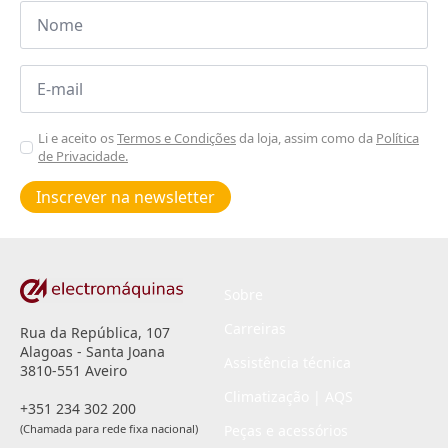
Nome
*
Email
*
Aceitar
Li e aceito os
Termos e Condições
da loja, assim como da
Política
de Privacidade.
Poiticas
de
Inscrever na newsletter
privacidade
*
Sobre
Carreiras
Rua da República, 107
Alagoas - Santa Joana
Assistência técnica
3810-551 Aveiro
Climatização | AQS
+351 234 302 200
(Chamada para rede fixa nacional)
Peças e acessórios