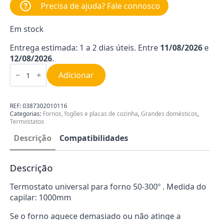
Precisa de ajuda? Fale connosco
Em stock
Entrega estimada: 1 a 2 dias úteis. Entre
11/08/2026
e
12/08/2026
.
Quantidade
de
Adicionar
Termostato
do
Forno
Universal
REF:
0387302010116
50-
Categorias:
Fornos, fogões e placas de cozinha
,
Grandes domésticos
,
300º
Termostatos
1000MM
0387302010116
Descrição
Compatibilidades
Descrição
Termostato universal para forno 50-300º . Medida do
capilar: 1000mm
Se o forno aquece demasiado ou não atinge a