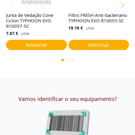
Junta de Vedação Cone
Filtro FRESH Anti-bacteriano
F
Ciclon TYPHOON EVO
TYPHOON EVO R10055-SC
I,
R10057-SC
19.19
€
9
c/IVA
7.87
€
c/IVA
Adicionar
Adicionar
Vamos identificar o seu equipamento?