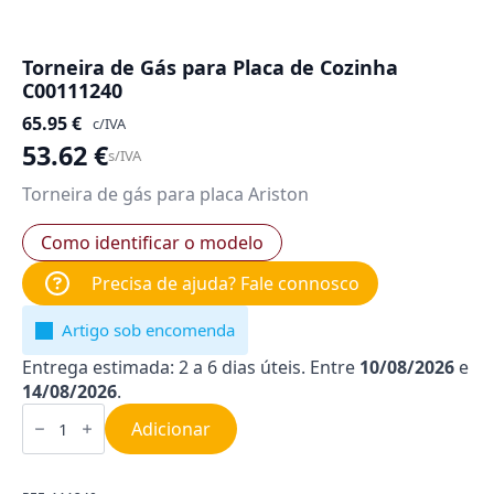
Torneira de Gás para Placa de Cozinha
C00111240
65.95
€
c/IVA
53.62
€
s/IVA
Torneira de gás para placa Ariston
Como identificar o modelo
Precisa de ajuda? Fale connosco
Artigo sob encomenda
Entrega estimada: 2 a 6 dias úteis. Entre
10/08/2026
e
14/08/2026
.
Quantidade
de
Adicionar
Torneira
de
Gás
para