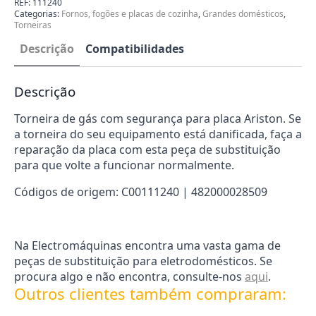
REF:
111240
Placa
Categorias:
Fornos, fogões e placas de cozinha
,
Grandes domésticos
,
de
Torneiras
Cozinha
C00111240
Descrição
Compatibilidades
Descrição
Torneira de gás com segurança para placa Ariston. Se
a torneira do seu equipamento está danificada, faça a
reparação da placa com esta peça de substituição
para que volte a funcionar normalmente.
Códigos de origem: C00111240 | 482000028509
Na Electromáquinas encontra uma vasta gama de
peças de substituição para eletrodomésticos. Se
procura algo e não encontra, consulte-nos
aqui
.
Outros clientes também compraram: