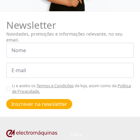
Newsletter
Novidades, promoções e informações relevante, no seu
email.
Nome
*
Email
*
Aceitar
Li e aceito os
Termos e Condições
da loja, assim como da
Política
de Privacidade.
Poiticas
de
Inscrever na newsletter
privacidade
*
Sobre