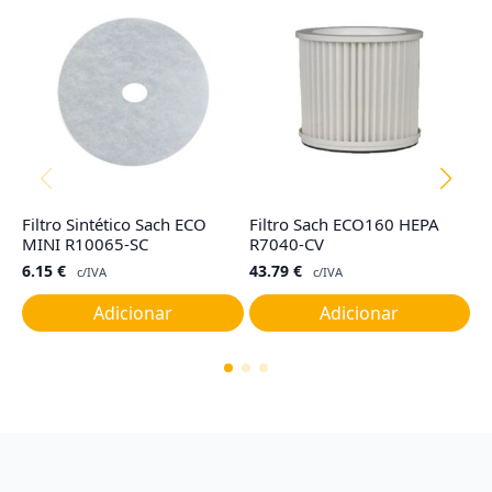
Filtro Sintético Sach ECO
Filtro Sach ECO160 HEPA
Co
MINI R10065-SC
R7040-CV
R
6.15
€
43.79
€
4
c/IVA
c/IVA
Adicionar
Adicionar