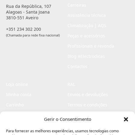
Carreiras
Rua da República, 107
Alagoas - Santa Joana
Assistência técnica
3810-551 Aveiro
Climatização | AQS
+351 234 302 200
(Chamada para rede fixa nacional)
Peças e acessórios
Profissionais e revenda
Blog #Electrodicas
Contactos
Loja online
RAL
Minha conta
Envios e devoluções
Carrinho
Termos e condições
Checkout
Politica de privacidade
Gerir o Consentimento
Profissionais
Livro de reclamações
Para fornecer as melhores experiências, usamos tecnologias como