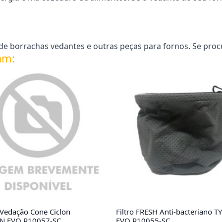
e borrachas vedantes e outras peças para fornos. Se proc
am:
 Vedação Cone Ciclon
Filtro FRESH Anti-bacteriano
N EVO R10057-SC
EVO R10055-SC