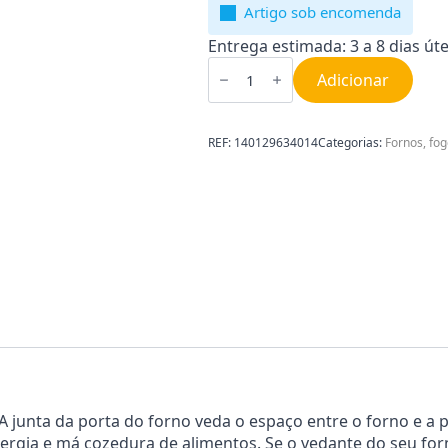
Artigo sob encomenda
Entrega estimada: 3 a 8 dias úte
Quantidade
de
Adicionar
Friso
da
porta
do
REF:
140129634014
Categorias:
Fornos, fog
forno
Zanussi
140129634014
A junta da porta do forno veda o espaço entre o forno e a 
ergia e má cozedura de alimentos. Se o vedante do seu forn