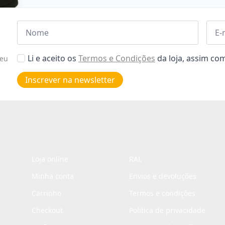
Nome
Emai
*
*
Aceitar
Li e aceito os
Termos e Condições
da loja, assim c
seu
Poiticas
de
Inscrever na newsletter
privacidade
*
Loja online
RAL
Minha conta
Envios e devoluções
Carrinho
Termos e condições
Checkout
Politica de privacidade