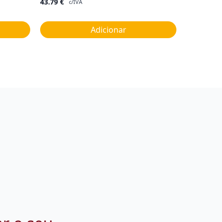
43.79
€
c/IVA
Adicionar