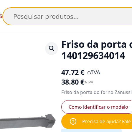
Pesquisar
Friso da porta 
140129634014
47.72
€
c/IVA
38.80
€
s/IVA
Friso da porta do forno Zanussi 
Como identificar o modelo
Precisa de ajuda? Fal