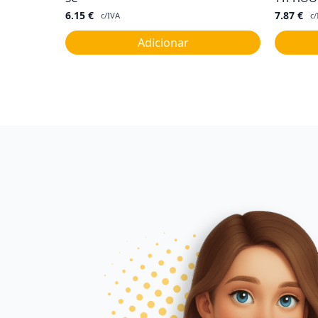
6.15
€
7.87
€
c/IVA
c/
Adicionar