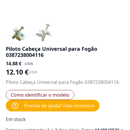
Piloto Cabeça Universal para Fogão
0387238004116
14.88
€
c/IVA
12.10
€
s/IVA
Piloto Cabeça Universal para Fogão 0387238004116.
Como identificar o modelo
Precisa de ajuda? Fale connosco
Em stock