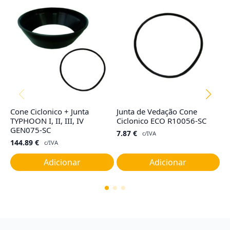
Cone Ciclonico + Junta
Junta de Vedação Cone
Fi
TYPHOON I, II, III, IV
Ciclonico ECO R10056-SC
M
GEN075-SC
7.87
€
6
c/IVA
144.89
€
c/IVA
Adicionar
Adicionar