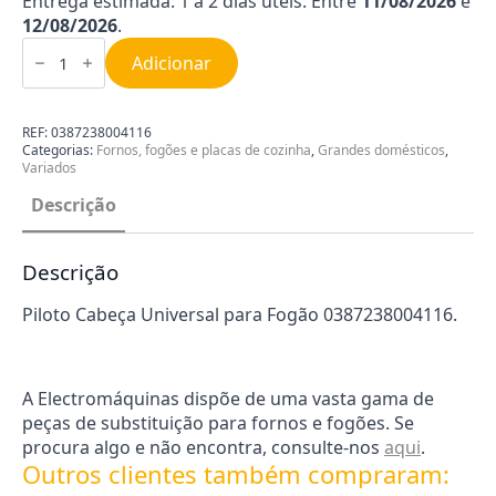
Entrega estimada: 1 a 2 dias úteis. Entre
11/08/2026
e
12/08/2026
.
Quantidade
de
Adicionar
Piloto
Cabeça
Universal
para
REF:
0387238004116
Fogão
Categorias:
Fornos, fogões e placas de cozinha
,
Grandes domésticos
,
0387238004116
Variados
Descrição
Descrição
Piloto Cabeça Universal para Fogão 0387238004116.
A Electromáquinas dispõe de uma vasta gama de
peças de substituição para fornos e fogões. Se
procura algo e não encontra, consulte-nos
aqui
.
Outros clientes também compraram: