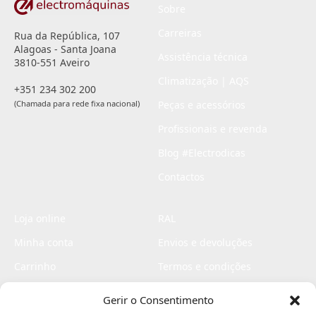
Sobre
Carreiras
Rua da República, 107
Alagoas - Santa Joana
Assistência técnica
3810-551 Aveiro
Climatização | AQS
+351 234 302 200
(Chamada para rede fixa nacional)
Peças e acessórios
Profissionais e revenda
Blog #Electrodicas
Contactos
Loja online
RAL
Minha conta
Envios e devoluções
Carrinho
Termos e condições
Checkout
Politica de privacidade
Gerir o Consentimento
Profissionais
Livro de reclamações