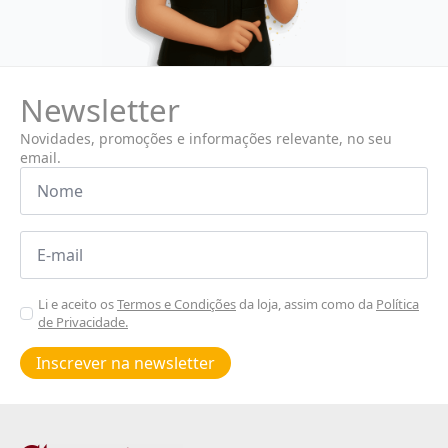
Newsletter
Novidades, promoções e informações relevante, no seu
email.
Nome
*
Email
*
Aceitar
Li e aceito os
Termos e Condições
da loja, assim como da
Política
de Privacidade.
Poiticas
de
Inscrever na newsletter
privacidade
*