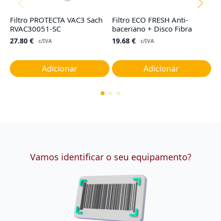
Filtro PROTECTA VAC3 Sach
Filtro ECO FRESH Anti-
Fi
RVAC30051-SC
baceriano + Disco Fibra
R
27.80
€
19.68
€
4
c/IVA
c/IVA
Adicionar
Adicionar
Vamos identificar o seu equipamento?