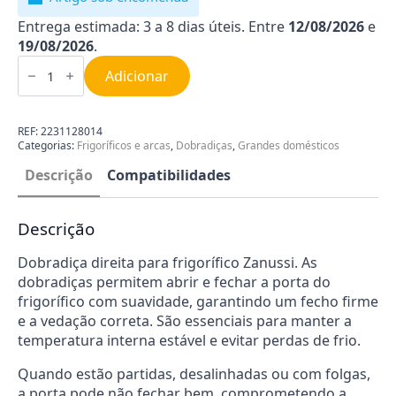
Entrega estimada: 3 a 8 dias úteis. Entre
12/08/2026
e
19/08/2026
.
Quantidade
de
Adicionar
Dobradiça
Direita
para
Frigorífico
REF:
2231128014
Zanussi
Categorias:
Frigoríficos e arcas
,
Dobradiças
,
Grandes domésticos
2231128014
Descrição
Compatibilidades
Descrição
Dobradiça direita para frigorífico Zanussi. As
dobradiças permitem abrir e fechar a porta do
frigorífico com suavidade, garantindo um fecho firme
e a vedação correta. São essenciais para manter a
temperatura interna estável e evitar perdas de frio.
Quando estão partidas, desalinhadas ou com folgas,
a porta pode não fechar bem, comprometendo a