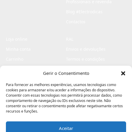
Profissionais e revenda
Blog #Electrodicas
Contactos
Loja online
RAL
Minha conta
Envios e devoluções
Carrinho
Termos e condições
Checkout
Politica de privacidade
Gerir o Consentimento
Profissionais
Livro de reclamações
Para fornecer as melhores experiências, usamos tecnologias como
Livro de elogios
cookies para armazenar e/ou aceder a informações do dispositivo.
Consentir com essas tecnologias nos permitirá processar dados, como
comportamento de navegação ou IDs exclusivos neste site. Não
consentir ou retirar o consentimento pode afetar negativamante certos
recursos e funções.
Aceitar