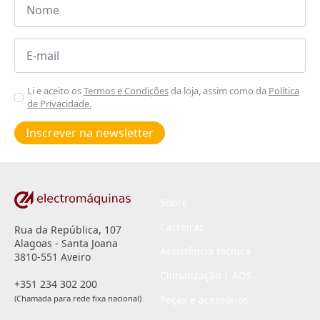
*
Email
*
Aceitar
Li e aceito os
Termos e Condições
da loja, assim como da
Política
de Privacidade.
Poiticas
de
Inscrever na newsletter
privacidade
*
Sobre
Carreiras
Rua da República, 107
Alagoas - Santa Joana
Assistência técnica
3810-551 Aveiro
Climatização | AQS
+351 234 302 200
(Chamada para rede fixa nacional)
Peças e acessórios