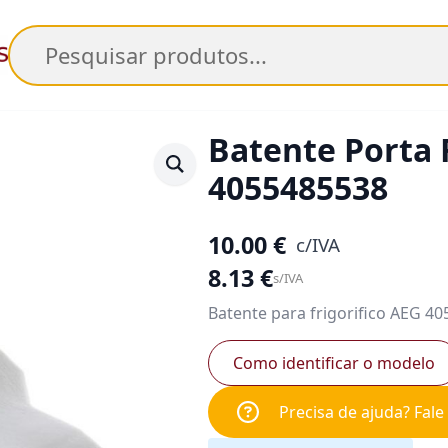
Pesquisar
Batente Porta 
4055485538
10.00
€
c/IVA
8.13
€
s/IVA
Batente para frigorifico AEG 4
Como identificar o modelo
Precisa de ajuda? Fal