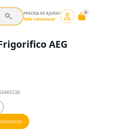
0
PRECISA DE AJUDA?
fale connosco!
Frigorifico AEG
055485538.
e connosco