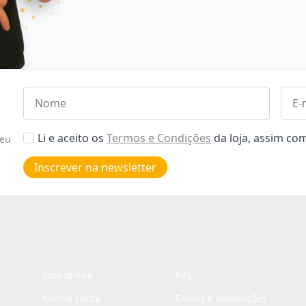
Nome
Emai
*
*
Aceitar
Li e aceito os
Termos e Condições
da loja, assim c
seu
Poiticas
de
Inscrever na newsletter
privacidade
*
Loja online
RAL
Minha conta
Envios e devoluções