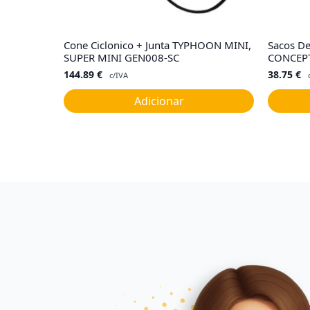
Cone Ciclonico + Junta TYPHOON MINI,
Sacos De
SUPER MINI GEN008-SC
CONCEPT
144.89
€
38.75
€
c/IVA
Adicionar