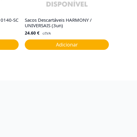
R10140-SC
Sacos Descartáveis HARMONY /
UNIVERSAIS (3un)
24.60
€
c/IVA
Adicionar