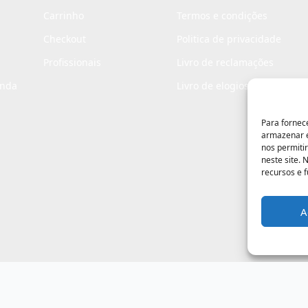
Carrinho
Termos e condições
Checkout
Politica de privacidade
Profissionais
Livro de reclamações
enda
Livro de elogios
Para fornec
armazenar e
nos permiti
neste site.
recursos e 
A