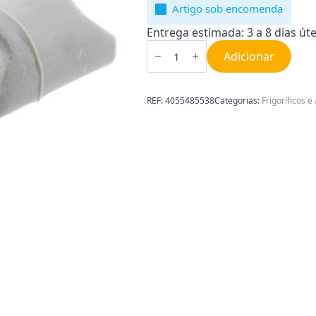
Artigo sob encomenda
Entrega estimada: 3 a 8 dias úte
Quantidade
de
Adicionar
Batente
Porta
Frigorifico
AEG
REF:
4055485538
Categorias:
Frigoríficos e
4055485538