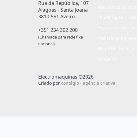
Rua da República, 107
Assistência técnica
Alagoas - Santa Joana
3810-551 Aveiro
Climatização | AQS
Peças e acessórios
+351 234 302 200
(Chamada para rede fixa
Profissionais e rev
nacional)
Blog #Electrodicas
Contactos
Electromaquinas ©2026
Criado por
contágio - agência criativa
Passo
de
,