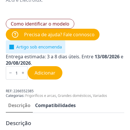
AEG e Electrolux.
Como identificar o modelo
Precisa de ajuda? Fale connosco
Artigo sob encomenda
Entrega estimada: 3 a 8 dias úteis. Entre
13/08/2026
e
20/08/2026
.
Quantidade
de
Adicionar
Bateria
Evaporador
Combinado
AEG
REF:
2266552385
|
Categorias:
Frigoríficos e arcas
,
Grandes domésticos
,
Variados
Electrolux
2266552385
Descrição
Compatibilidades
Descrição