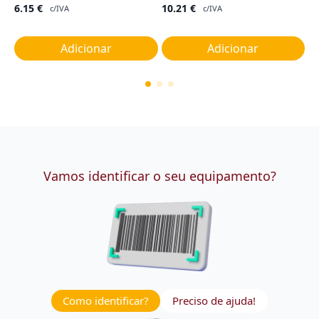
6.15
€
10.21
€
4
c/IVA
c/IVA
Adicionar
Adicionar
Vamos identificar o seu equipamento?
Como identificar?
Preciso de ajuda!