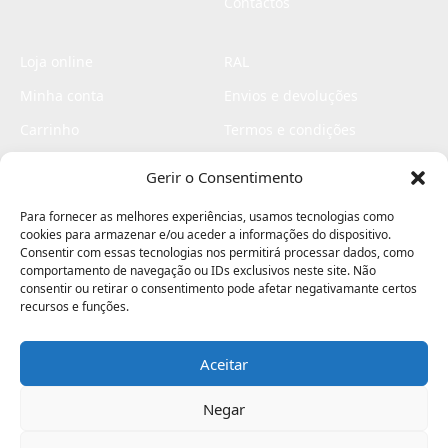
Contactos
Loja online
RAL
Minha conta
Envios e devoluções
Carrinho
Termos e condições
Checkout
Politica de privacidade
Gerir o Consentimento
Profissionais
Livro de reclamações
Para fornecer as melhores experiências, usamos tecnologias como
Livro de elogios
cookies para armazenar e/ou aceder a informações do dispositivo.
Consentir com essas tecnologias nos permitirá processar dados, como
comportamento de navegação ou IDs exclusivos neste site. Não
consentir ou retirar o consentimento pode afetar negativamante certos
recursos e funções.
Aceitar
Electromaquinas ©2026
Criado por
contágio - agência criativa
Negar