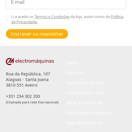
*
Aceitar
Li e aceito os
Termos e Condições
da loja, assim como da
Política
de Privacidade.
Poiticas
de
Inscrever na newsletter
privacidade
*
Sobre
Carreiras
Rua da República, 107
Alagoas - Santa Joana
Assistência técnica
3810-551 Aveiro
Climatização | AQS
+351 234 302 200
(Chamada para rede fixa nacional)
Peças e acessórios
Profissionais e revenda
Blog #Electrodicas