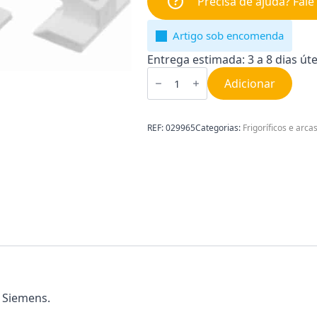
Precisa de ajuda? Fal
Artigo sob encomenda
Entrega estimada: 3 a 8 dias úte
Quantidade
de
Adicionar
Casquilho
para
Porta
do
REF:
029965
Categorias:
Frigoríficos e arca
Congelador
Frigorífico
Siemens
029965
o Siemens.