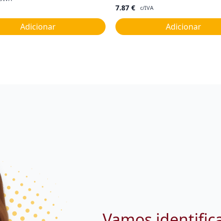
7.87
€
c/IVA
Adicionar
Adicionar
Vamos identific