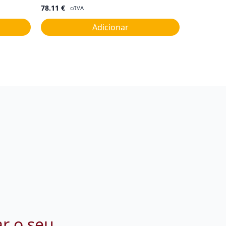
78.11
€
c/IVA
Adicionar
ar o seu