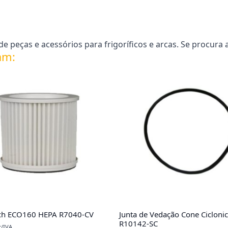
 peças e acessórios para frigoríficos e arcas. Se procura 
am:
Sach ECO160 HEPA R7040-CV
Junta de Vedação Cone Cicloni
R10142-SC
c/IVA