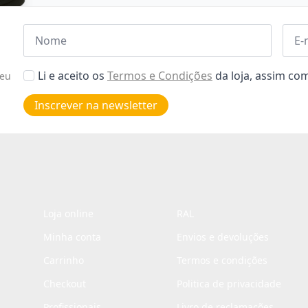
Nome
Emai
*
*
Aceitar
Li e aceito os
Termos e Condições
da loja, assim c
seu
Poiticas
de
Inscrever na newsletter
privacidade
*
Loja online
RAL
Minha conta
Envios e devoluções
Carrinho
Termos e condições
Checkout
Politica de privacidade
Profissionais
Livro de reclamações