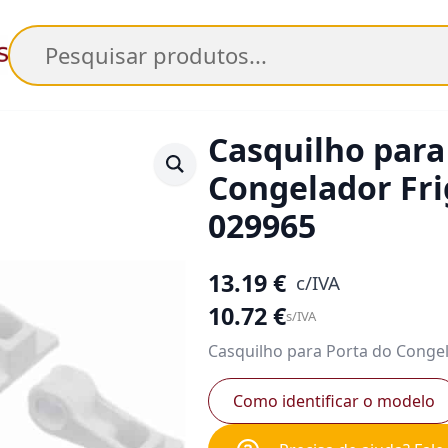
Pesquisar
Casquilho para
Congelador Fri
029965
13.19
€
c/IVA
10.72
€
s/IVA
Casquilho para Porta do Congel
Como identificar o modelo