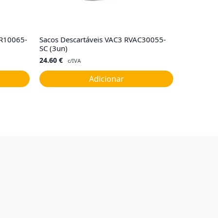
 R10065-
Sacos Descartáveis VAC3 RVAC30055-
SC (3un)
24.60
€
c/IVA
Adicionar