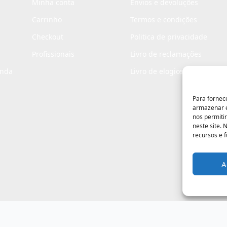
Minha conta
Envios e devoluções
Carrinho
Termos e condições
Checkout
Politica de privacidade
Profissionais
Livro de reclamações
enda
Livro de elogios
Para fornec
armazenar e
nos permiti
neste site.
recursos e 
A