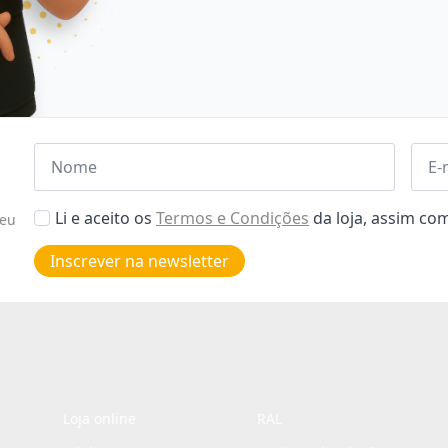
Nome
Emai
*
*
Aceitar
Li e aceito os
Termos e Condições
da loja, assim c
seu
Poiticas
de
Inscrever na newsletter
privacidade
*
Loja online
RAL