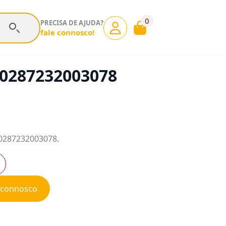
0
PRECISA DE AJUDA?
fale connosco!
 0287232003078
E 0287232003078.
e connosco