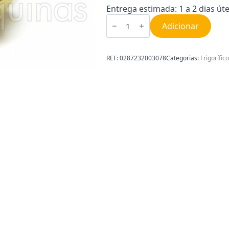
Entrega estimada: 1 a 2 dias úte
Quantidade
de
Adicionar
Porca
5/16
SAE
0287232003078
REF:
0287232003078
Categorias:
Frigorífic