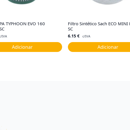
HEPA TYPHOON EVO 160
Filtro Sintético Sach ECO MINI
SC
SC
6.15
€
c/IVA
c/IVA
Adicionar
Adicionar