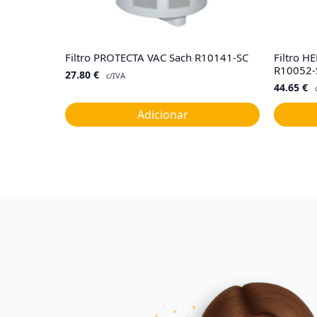
Filtro PROTECTA VAC Sach R10141-SC
Filtro 
R10052-
27.80
€
c/IVA
44.65
€
Adicionar