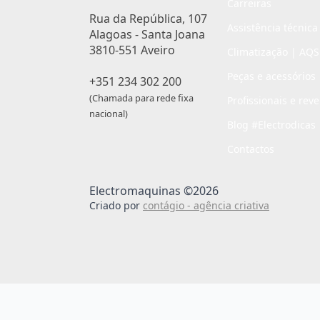
Carreiras
Rua da República, 107
Assistência técnica
Alagoas - Santa Joana
3810-551 Aveiro
Climatização | AQS
Peças e acessórios
+351 234 302 200
(Chamada para rede fixa
Profissionais e rev
nacional)
Blog #Electrodicas
Contactos
Electromaquinas ©2026
Criado por
contágio - agência criativa
Passo
de