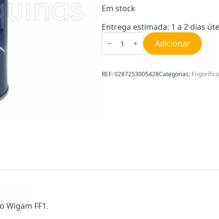
Em stock
Entrega estimada: 1 a 2 dias úte
Quantidade
de
Adicionar
Produto
Limpeza
de
Refrigeração
REF:
0287253005428
Categorias:
Frigorífic
Wigam
FF1
1L
0287253005428
ão Wigam FF1.