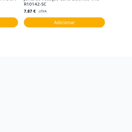
R10142-SC
7.87
€
c/IVA
Adicionar