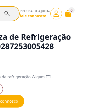
0
PRECISA DE AJUDA?
fale connosco!
a de Refrigeração
0287253005428
 de refrigeração Wigam FF1.
e connosco