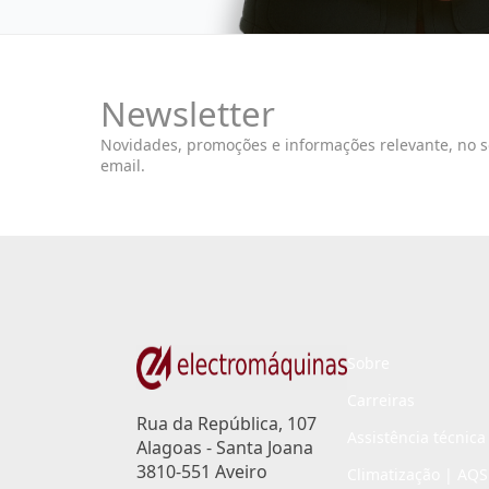
Newsletter
Novidades, promoções e informações relevante, no 
email.
Sobre
Carreiras
Rua da República, 107
Assistência técnica
Alagoas - Santa Joana
3810-551 Aveiro
Climatização | AQS