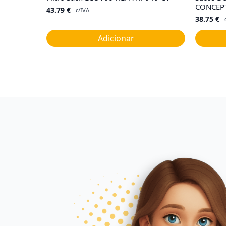
CONCEPT
43.79
€
c/IVA
38.75
€
Adicionar