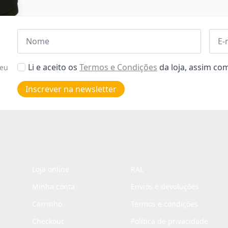
Nome
Emai
*
*
Aceitar
Li e aceito os
Termos e Condições
da loja, assim c
seu
Poiticas
de
Inscrever na newsletter
privacidade
*
Loja online
RAL
Minha conta
Envios e devoluções
Carrinho
Termos e condições
Checkout
Politica de privacidade