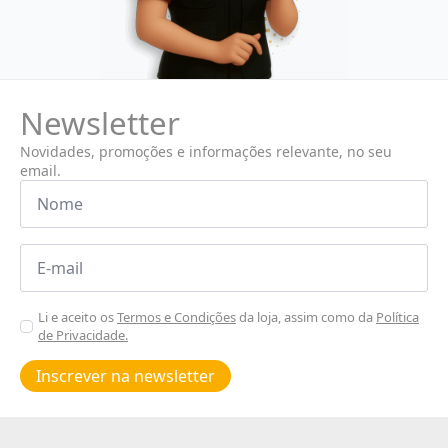
Newsletter
Novidades, promoções e informações relevante, no seu
email.
Nome
*
Email
*
Aceitar
Li e aceito os
Termos e Condições
da loja, assim como da
Política
de Privacidade.
Poiticas
de
Inscrever na newsletter
privacidade
*