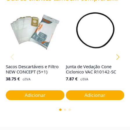
Sacos Descartáveis e Filtro
Junta de Vedação Cone
F
NEW CONCEPT (5+1)
Ciclonico VAC R10142-SC
M
38.75
€
7.87
€
8
c/IVA
c/IVA
Adicionar
Adicionar