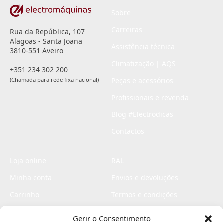
Sobre
Carreiras
Rua da República, 107
Alagoas - Santa Joana
Assistência técnica
3810-551 Aveiro
Climatização | AQS
+351 234 302 200
(Chamada para rede fixa nacional)
Peças e acessórios
Profissionais e revenda
Blog #Electrodicas
Contactos
Loja online
RAL
Minha conta
Envios e devoluções
Carrinho
Termos e condições
Checkout
Politica de privacidade
Gerir o Consentimento