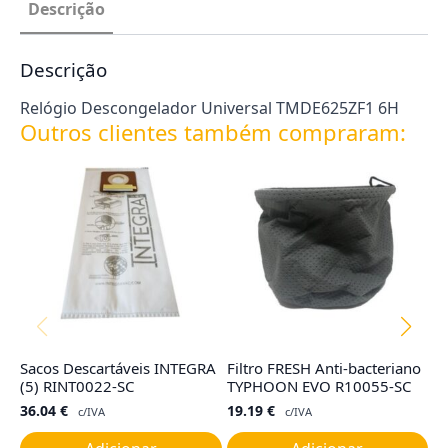
Descrição
Descrição
Relógio Descongelador Universal TMDE625ZF1 6H
Outros clientes também compraram:
Sacos Descartáveis INTEGRA
Filtro FRESH Anti-bacteriano
Fi
(5) RINT0022-SC
TYPHOON EVO R10055-SC
R
36.04
€
19.19
€
4
c/IVA
c/IVA