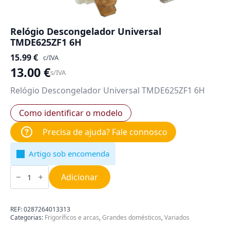
Relógio Descongelador Universal
TMDE625ZF1 6H
15.99
€
c/IVA
13.00
€
s/IVA
Relógio Descongelador Universal TMDE625ZF1 6H
Como identificar o modelo
Precisa de ajuda? Fale connosco
Artigo sob encomenda
Quantidade
de
Adicionar
Relógio
Descongelador
Universal
TMDE625ZF1
REF:
0287264013313
6H
Categorias:
Frigoríficos e arcas
,
Grandes domésticos
,
Variados