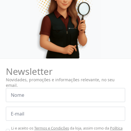
Newsletter
Novidades, promoções e informações relevante, no seu
email.
Nome
*
Email
*
Aceitar
Li e aceito os
Termos e Condições
da loja, assim como da
Política