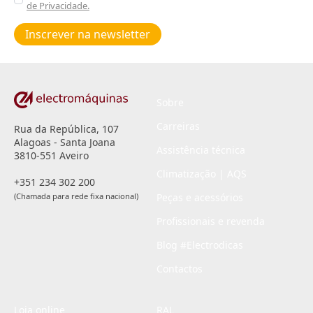
de Privacidade.
Poiticas
de
Inscrever na newsletter
privacidade
*
Sobre
Carreiras
Rua da República, 107
Alagoas - Santa Joana
Assistência técnica
3810-551 Aveiro
Climatização | AQS
+351 234 302 200
(Chamada para rede fixa nacional)
Peças e acessórios
Profissionais e revenda
Blog #Electrodicas
Contactos
Loja online
RAL