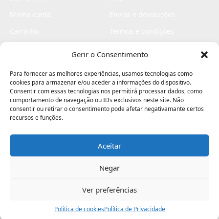
Minha conta
Envios e devoluções
Carrinho
Termos e condições
Checkout
Politica de privacidade
Gerir o Consentimento
Profissionais
Livro de reclamações
Para fornecer as melhores experiências, usamos tecnologias como
Livro de elogios
cookies para armazenar e/ou aceder a informações do dispositivo.
Consentir com essas tecnologias nos permitirá processar dados, como
comportamento de navegação ou IDs exclusivos neste site. Não
consentir ou retirar o consentimento pode afetar negativamante certos
recursos e funções.
Aceitar
Electromaquinas ©2026
Criado por
contágio - agência criativa
Negar
Ver preferências
Procurar
Política de cookies
Assistência
Política de Privacidade
Ajuda
Minha Conta