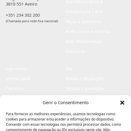
Assistência técnica
3810-551 Aveiro
Climatização | AQS
+351 234 302 200
(Chamada para rede fixa nacional)
Peças e acessórios
Profissionais e revenda
Blog #Electrodicas
Contactos
Loja online
RAL
Minha conta
Envios e devoluções
Carrinho
Termos e condições
Checkout
Politica de privacidade
Gerir o Consentimento
Profissionais
Livro de reclamações
Para fornecer as melhores experiências, usamos tecnologias como
Livro de elogios
cookies para armazenar e/ou aceder a informações do dispositivo.
Consentir com essas tecnologias nos permitirá processar dados, como
comportamento de navegação ou IDs exclusivos neste site. Não