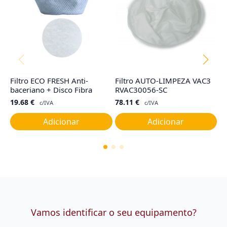
Filtro ECO FRESH Anti-
Filtro AUTO-LIMPEZA VAC3
C
baceriano + Disco Fibra
RVAC30056-SC
E
19.68
€
78.11
€
4
c/IVA
c/IVA
Adicionar
Adicionar
Vamos identificar o seu equipamento?