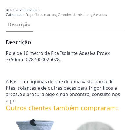
de
10
metro
REF:
0287000026078
de
Categorias:
Frigoríficos e arcas
,
Grandes domésticos
,
Variados
Fita
Isolante
Descrição
Adesiva
Proex
3x50mm
0287000026078
Descrição
Role de 10 metro de Fita Isolante Adesiva Proex
3x50mm 0287000026078.
A Electromáquinas dispõe de uma vasta gama de
fitas isolantes e de outras peças para frigoríficos e
arcas. Se procura algo e não encontra, consulte-nos
aqui
.
Outros clientes também compraram: