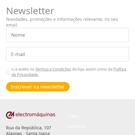
Newsletter
Novidades, promoções e informações relevante, no seu
email.
Nome
*
Email
*
Aceitar
Li e aceito os
Termos e Condições
da loja, assim como da
Política
de Privacidade.
Poiticas
de
Inscrever na newsletter
privacidade
*
Sobre
Carreiras
Rua da República, 107
Alagoas - Santa Joana